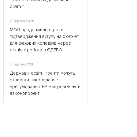
освіти”
7 Серпня 2026
МОН продовжило строки
підтвердження вступу на бюджет
для фахових коледжів через
технічні роботи в ЄДЕБО
7 Серпня 2026
Державні освітні гранти можуть
отримати законодавче
врегулювання: ВР має розглянути
законопроєкт