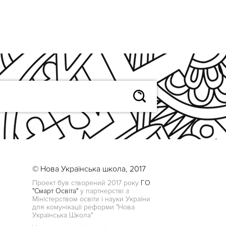
© Нова Українська школа, 2017
Проект був створений 2017 року
ГО
"Смарт Освіта"
у партнерстві з
Міністерством освіти і науки України
для комунікації реформи "Нова
Українська Школа"