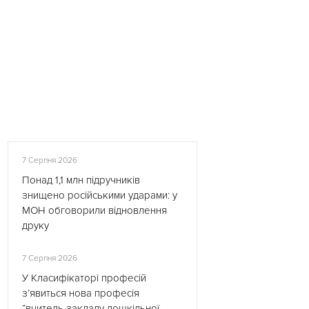
7 Серпня 2026
Понад 1,1 млн підручників
знищено російськими ударами: у
МОН обговорили відновлення
друку
7 Серпня 2026
У Класифікаторі професій
з’явиться нова професія
“вчитель закладу дошкільної