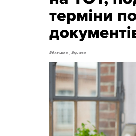
терміни п
документі
батькам,
учням