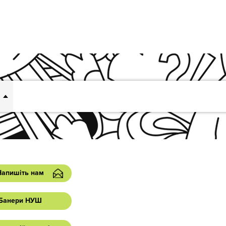
Напишіть нам
Банери НУШ