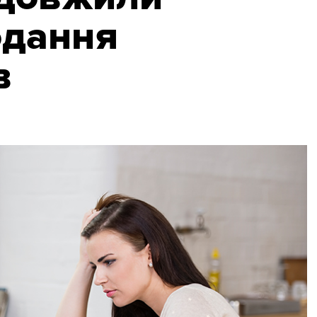
одання
в