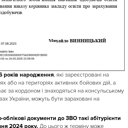
6 років народження
, які зареєстровані на
х або на територіях активних бойових дій, а
ває за кордоном і знаходяться на консульському
ах України, можуть бути зараховані на
облікові документи до ЗВО такі абітурієнти
зня 2024 року.
До цього ж терміну може