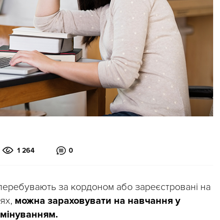
1 264
0
кі перебувають за кордоном або зареєстровані на
іях,
можна зараховувати на навчання у
рмінуванням.