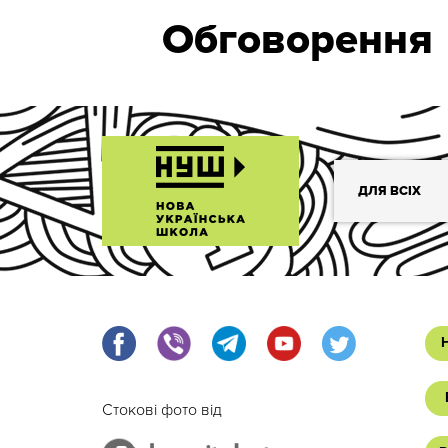
Обговорення
ДЛЯ ВСІХ
Стокові фото від