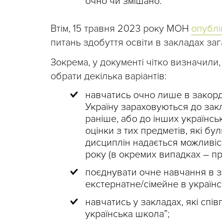
очно чи змішано.
Втім, 15 травня 2023 року МОН
опублі
питань здобуття освіти в закладах заг
Зокрема, у документі чітко визначили,
обрати декілька варіантів:
навчатись очно лише в закордо
Україну зараховуються до закл
раніше, або до інших українсь
оцінки з тих предметів, які бул
дисциплін надається можливіс
року (в окремих випадках – п
поєднувати очне навчання в з
екстернатне/сімейне в українс
навчатись у закладах, які сп
українська школа”;