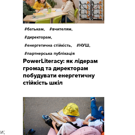
батькам,
вчителям,
директорам,
енергетична стійкість,
НУШ,
партнерська публікація
PowerLiteracy: як лідерам
громад та директорам
побудувати енергетичну
стійкість шкіл
и;