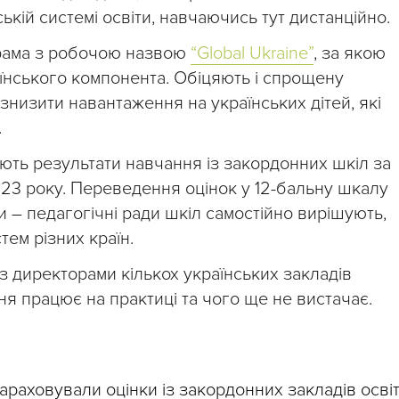
кій системі освіти, навчаючись тут дистанційно.
грама з робочою назвою
“Global Ukraine”
, за якою
їнського компонента. Обіцяють і спрощену
знизити навантаження на українських дітей, які
.
ють результати навчання із закордонних шкіл за
23 року. Переведення оцінок у 12-бальну шкалу
и – педагогічні ради шкіл самостійно вирішують,
тем різних країн.
з директорами кількох українських закладів
ня працює на практиці та чого ще не вистачає.
раховували оцінки із закордонних закладів освіт