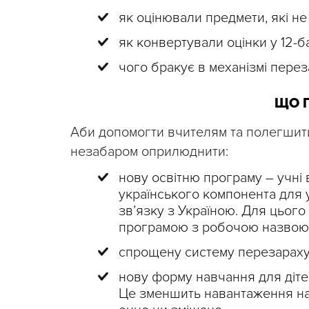
як оцінювали предмети, які н
як конвертували оцінки у 12-б
чого бракує в механізмі перез
ЩО 
Аби допомогти вчителям та полегшит
незабаром оприлюднити:
нову освітню програму – учні
українського компонента для
зв’язку з Україною. Для цьо
програмою з робочою назво
спрощену систему перезараху
нову форму навчання для діте
Це зменшить навантаження на 