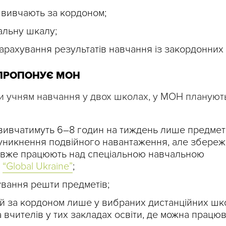
е вивчають за кордоном;
альну шкалу;
арахування результатів навчання із закордонних 
ПРОПОНУЄ МОН
и учням навчання у двох школах, у МОН плануют
 вивчатимуть 6–8 годин на тиждень лише предме
 уникнення подвійного навантаження, але збере
го вже працюють над спеціальною навчальною
ю
“Global Ukraine”
;
вання решти предметів;
й за кордоном лише у вибраних дистанційних шк
вчителів у тих закладах освіти, де можна працю