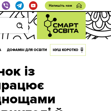
Напишіть нам
А
ДОФАМІН ДЛЯ ОСВІТИ
НУШ КОРОТКО
ок із
працює
уднощами