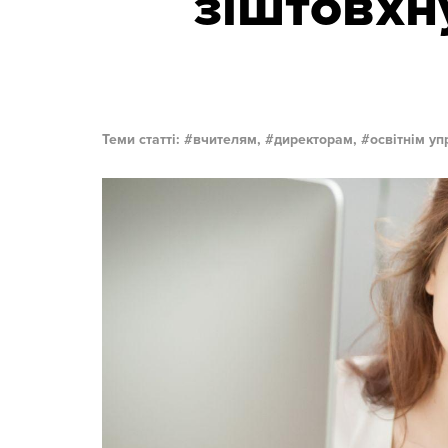
зіштовхну
Теми статті:
вчителям,
директорам,
освітнім у