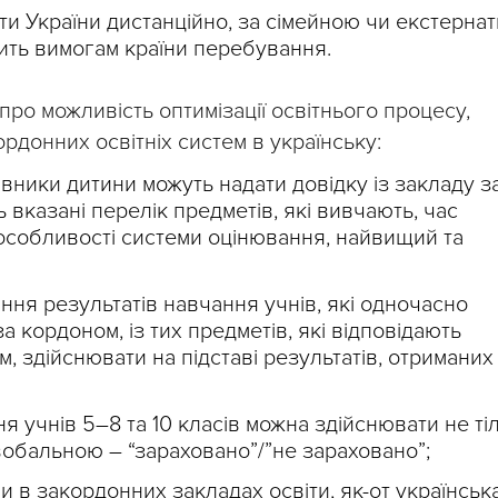
ти України дистанційно, за сімейною чи екстерна
ить вимогам країни перебування.
 про можливість оптимізації освітнього процесу,
рдонних освітніх систем в українську:
авники дитини можуть надати довідку із закладу з
 вказані перелік предметів, які вивчають, час
особливості системи оцінювання, найвищий та
ня результатів навчання учнів, які одночасно
за кордоном, із тих предметів, які відповідають
, здійснювати на підставі результатів, отриманих
я учнів 5–8 та 10 класів можна здійснювати не ті
вобальною – “зараховано”/”не зараховано”;
ли в закордонних закладах освіти, як-от українськ