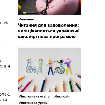
читання
шкіл.
Читання для задоволення:
чим цікавляться українські
школярі поза програмою
ь
ти
ження
олах.
інклюзивна освіта,
інклюзія,
вати
постанова уряду