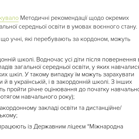
кувало
Методичні рекомендації щодо окремих
альної середньої освіти в умовах воєнного стану.
 що учні, які перебувають за кордоном, можуть
нній школі. Водночас усі діти після повернення 
адів загальної середньої освіти, у яких навчалис
ких шкіл. У такому випадку їм можуть зарахувати
и й в українській, і в закордонній школі. З інших
ть пройти річне оцінювання до початку навчальн
ротягом навчального року);
акордонному закладі освіти та дистанційне/
ькому;
івпрацюють із Державним ліцеєм “Міжнародна