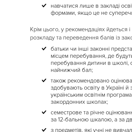
навчатися лише в закладі осві
формами, якщо це не супереч
Крім цього, у рекомендаціях йдеться і
розкладу та переведення балів із зако
батьки чи інші законні предст
місцем перебування, де будуть
перебування дитини в школі, 
найнижчий бал;
також рекомендовано оцінюван
здобувають освіту в Україні й 
українським освітнім програмам
закордонних школах;
семестрове та річне оцінюванн
за 12-бальною шкалою, а за д
з предметів, які учні не вивча