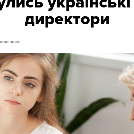
лись українські
директори
правлінцям