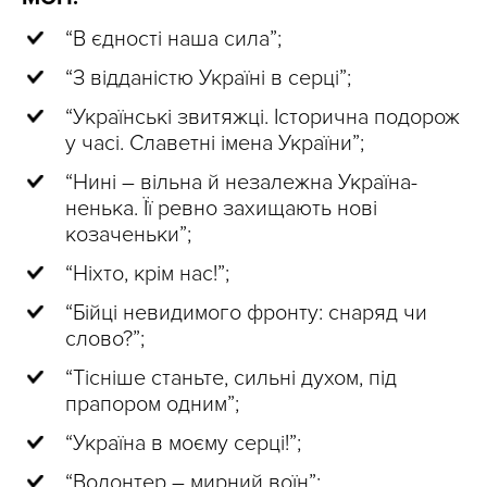
“В єдності наша сила”;
“З відданістю Україні в серці”;
“Українські звитяжці. Історична подорож
у часі. Славетні імена України”;
“Нині – вільна й незалежна Україна-
ненька. Її ревно захищають нові
козаченьки”;
“Ніхто, крім нас!”;
“Бійці невидимого фронту: снаряд чи
слово?”;
“Тісніше станьте, сильні духом, під
прапором одним”;
“Україна в моєму серці!”;
“Волонтер – мирний воїн”;