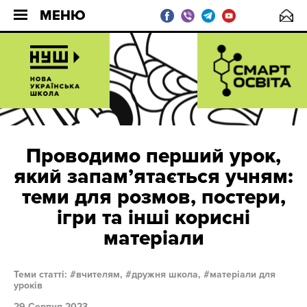
МЕНЮ
Проводимо перший урок,
який запамʼятається учням:
теми для розмов, постери,
ігри та інші корисні
матеріали
Теми статті:
вчителям,
дружня школа,
матеріали для
уроків
29 Серпня 2023