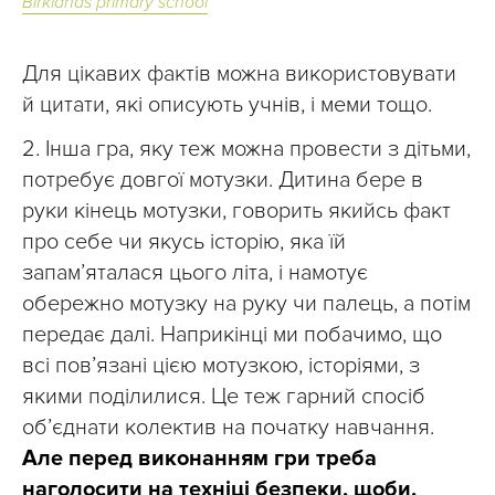
Birklands primary school
Для цікавих фактів можна використовувати
й цитати, які описують учнів, і меми тощо.
2. Інша гра, яку теж можна провести з дітьми,
потребує довгої мотузки. Дитина бере в
руки кінець мотузки, говорить якийсь факт
про себе чи якусь історію, яка їй
запам’яталася цього літа, і намотує
обережно мотузку на руку чи палець, а потім
передає далі. Наприкінці ми побачимо, що
всі пов’язані цією мотузкою, історіями, з
якими поділилися. Це теж гарний спосіб
об’єднати колектив на початку навчання.
Але перед виконанням гри треба
наголосити на техніці безпеки, щоби,