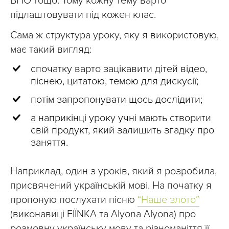
ВПО тощо. Тому кожну тему варто
підлаштовувати під кожен клас.
Сама ж структура уроку, яку я використовую,
має такий вигляд:
спочатку варто зацікавити дітей відео,
піснею, цитатою, темою для дискусії;
потім запропонувати щось дослідити;
а наприкінці уроку учні мають створити
свій продукт, який залишить згадку про
заняття.
Наприклад, один з уроків, який я розробила,
присвячений українській мові. На початку я
пропоную послухати пісню
“Наше злото”
(виконавиці FIЇNKA та Alyona Alyona) про
розмовну українську мову та різноманіття її