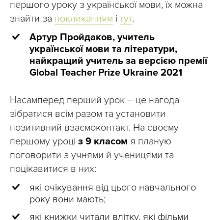
першого уроку з української мови, їх можна
знайти за
покликанням
і
тут
.
Артур Пройдаков, учитель
української мови та літератури,
найкращий учитель за версією премії
Global Teacher Prize Ukraine 2021
Насамперед перший урок – це нагода
зібратися всім разом та установити
позитивний взаємоконтакт. На своєму
першому уроці
з 9 класом
я планую
поговорити з учнями й ученицями та
поцікавитися в них:
які очікування від цього навчального
року вони мають;
які книжки читали влітку, які фільми