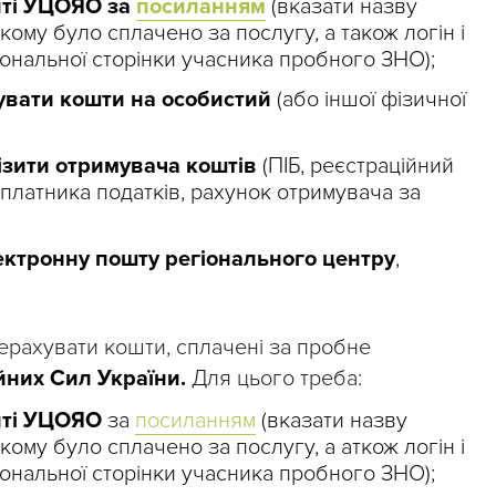
йті УЦОЯО за
посиланням
(вказати назву
кому було сплачено за послугу, а також логін і
ональної сторінки учасника пробного ЗНО);
увати кошти на особистий
(або іншої фізичної
ізити отримувача коштів
(ПІБ, реєстраційний
 платника податків, рахунок отримувача за
ектронну пошту регіонального центру
,
рерахувати кошти, сплачені за пробне
йних Сил України.
Для цього треба:
йті УЦОЯО
за
посиланням
(вказати назву
кому було сплачено за послугу, а аткож логін і
ональної сторінки учасника пробного ЗНО);