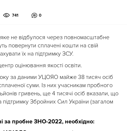
741
0
яке не відбулося через повномасштабне
жуть повернути сплачені кошти на свій
хувати їх на підтримку ЗСУ.
ентр оцінювання якості освіти.
року за даними УЦОЯО майже 38 тисяч осіб
плаченої суми. Із них учасникам пробного
йонів гривень, ще 4 тисячі осіб вказали, що
а підтримку Збройних Сил України (загалом
і за пробне ЗНО-2022, необхідно: