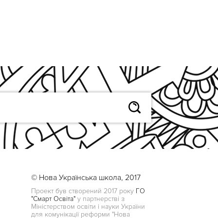
© Нова Українська школа, 2017
Проект був створений 2017 року
ГО
"Смарт Освіта"
у партнерстві з
Міністерством освіти і науки України
для комунікації реформи "Нова