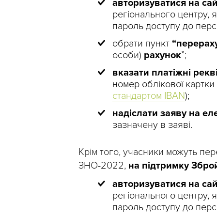
авторизуватися на са
регіонального центру, я
пароль доступу до перс
обрати пункт
“перерах
особи)
рахунок
”;
вказати платіжні рекв
номер облікової картки
стандартом IBAN
);
надіслати заяву на ел
зазначену в заяві.
Крім того, учасники можуть пе
ЗНО-2022,
на підтримку Збро
авторизуватися на са
регіонального центру, я
пароль доступу до перс