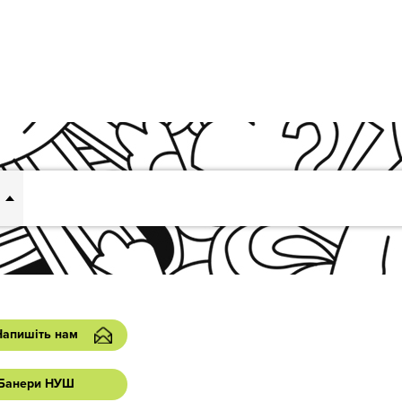
Напишіть нам
Банери НУШ