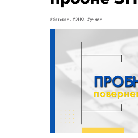
батькам,
ЗНО,
учням