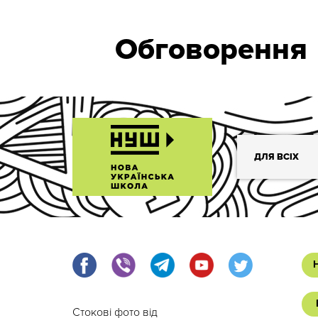
Обговорення
ДЛЯ ВСІХ
Стокові фото від