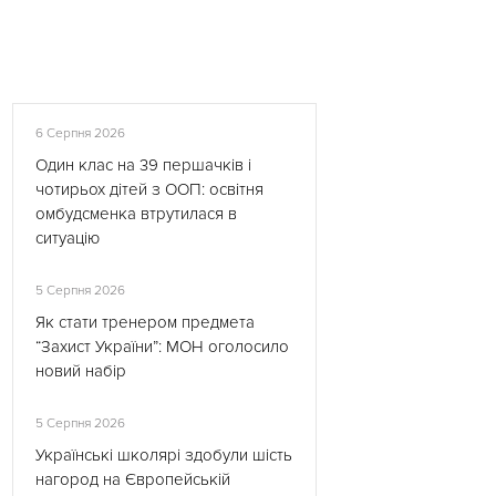
6 Серпня 2026
Один клас на 39 першачків і
чотирьох дітей з ООП: освітня
омбудсменка втрутилася в
ситуацію
5 Серпня 2026
Як стати тренером предмета
“Захист України”: МОН оголосило
новий набір
5 Серпня 2026
Українські школярі здобули шість
нагород на Європейській