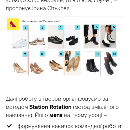
(а якщо клас великий, то в шість) групи”
, –
пропонує Ірина Сітькова.
Далі роботу з твором організовуємо за
методом
Station Rotation
(метод змішаного
навчання). Його
мета
на цьому уроці –
формування навичок командної роботи,