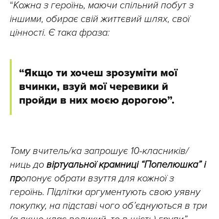
“
Кожна з героїнь, маючи спільний побут з
іншими, обирає свій життєвий шлях, свої
цінності. Є така фраза:
“Якщо ти хочеш зрозуміти мої
вчинки, взуй мої черевики й
пройди в них моєю дорогою”.
Тому вчитель/ка запрошує 10-класників/
ниць до
віртуальної крамниці “Попелюшка” і
пр
опонує обрати взуття для кожної з
героїнь. Підлітки аргументують свою уявну
покупку, на підставі чого об’єднуються в три