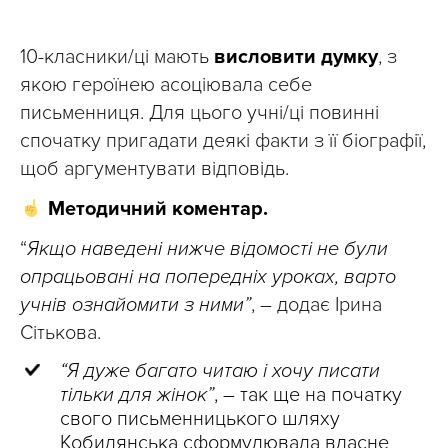
10-класники/ці мають
висловити думку
, з
якою героїнею асоціювала себе
письменниця. Для цього учні/ці повинні
спочатку пригадати деякі факти з її біографії,
щоб аргументувати відповідь.
Методичний коментар.
“
Якщо наведені нижче відомості не були
опрацьовані на попередніх уроках, варто
учнів ознайомити з ними”
, – додає Ірина
Сітькова.
“Я дуже багато читаю і хочу писати
тільки для жінок”
, – так ще на початку
свого письменницького шляху
Кобилянська сформулювала власне