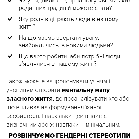
Чи усвідомлюєте, продовжувачами яких
родинних традицій можете стати?
Яку роль відіграють люди в нашому
житті?
На що маємо звертати увагу,
знайомлячись із новими людьми?
Що варто робити, аби потрібні люди
з’являлися в нашому житті?
Також можете запропонувати учням і
ученицям створити
ментальну мапу
власного життя,
де проаналізувати хто або
що впливає на формування їхньої
особистості. І наскільки цей вплив є
визначним або ж навпаки – мінімальним.
РОЗВІНЧУЄМО ГЕНДЕРНІ СТЕРЕОТИПИ