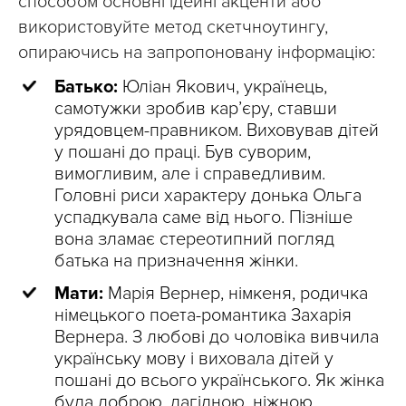
способом основні ідейні акценти або
використовуйте метод скетчноутингу,
опираючись на запропоновану інформацію:
Батько:
Юліан Якович, українець,
самотужки зробив кар’єру, ставши
урядовцем-правником. Виховував дітей
у пошані до праці. Був суворим,
вимогливим, але і справедливим.
Головні риси характеру донька Ольга
успадкувала саме від нього. Пізніше
вона зламає стереотипний погляд
батька на призначення жінки.
Мати:
Марія Вернер, німкеня, родичка
німецького поета-романтика Захарія
Вернера. З любові до чоловіка вивчила
українську мову і виховала дітей у
пошані до всього українського. Як жінка
була доброю, лагідною, ніжною.