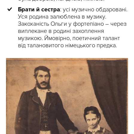
Брати й сестра
: усі музично обдаровані.
Уся родина залюблена в музику.
Закоханість Ольги у фортепіано – через
виплекане в родині захоплення
музикою. Ймовірно, поетичний талант
від талановитого німецького предка.