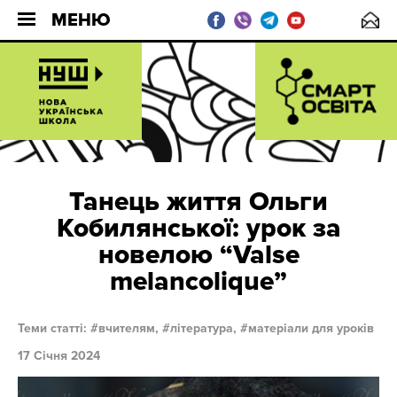
МЕНЮ
Танець життя Ольги
Кобилянської: урок за
новелою “Valse
melancolique”
Теми статті:
вчителям,
література,
матеріали для уроків
17 Січня 2024