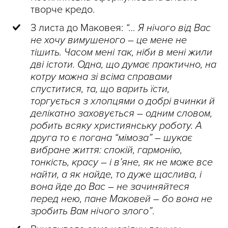
творче кредо.
З листа до Маковея:
“… Я нічого від Вас
не хочу вимушеного – це мене не
тішить. Часом мені так, ніби в мені жили
дві істоти. Одна, що думає практично, на
котру можна зі всіма справами
спуститися, та, що варить їсти,
торгується з хлопцями о добрі вчинки й
делікатно заховується – одним словом,
робить всяку християнську роботу. А
друга то є погана “мімоза” – шукає
вибране життя: спокій, гармонію,
тонкість, красу – і в’яне, як не може все
найти, а як найде, то дуже щаслива, і
вона йде до Вас – не зачиняйтеся
перед нею, пане Маковей – бо вона не
зробить Вам нічого злого”
.