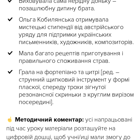
Виховувала сама нерідну доньку –
позашлюбну дитину брата.
Ольга Кобилянська отримувала
мистецькі стипендії від австрійського
уряду для підтримки українських
письменників, художників, композиторів.
Мала багато рецептів приготування і
правильного споживання страв.
Грала на фортепіано та цитрі [ред. –
струнний щипковий інструмент у формі
пласкої, спереду трохи зігнутої
резонансної скриньки з круглим вирізом
посередині].
Методичний коментар:
усі напрацьовані
під час уроку матеріали розташуйте на
цифровій дошці, щоб учні/иці мали змогу до