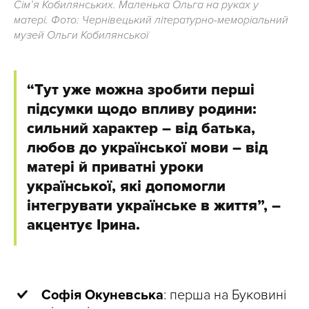
Сімʼя Кобилянських. Маленька Ольга на руках у
матері. Фото: Чернівецький літературно-меморіальний
музей Ольги Кобилянської
“Тут уже можна зробити перші
підсумки щодо впливу родини:
сильний характер – від батька,
любов до української мови – від
матері й приватні уроки
української, які допомогли
інтегрувати українське в життя”, –
акцентує Ірина.
Софія Окуневська
: перша на Буковині