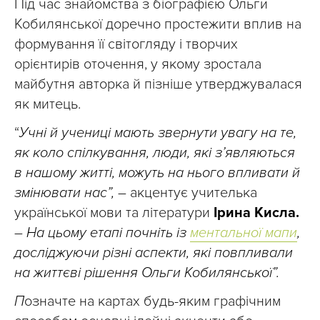
Під час знайомства з біографією Ольги
Кобилянської доречно простежити вплив на
формування її світогляду і творчих
орієнтирів оточення, у якому зростала
майбутня авторка й пізніше утверджувалася
як митець.
“
Учні й учениці мають звернути увагу на те,
як коло спілкування, люди, які з’являються
в нашому житті, можуть на нього впливати й
змінювати нас”,
– акцентує учителька
української мови та літератури
Ірина Кисла.
–
На цьому етапі почніть із
ментальної мапи
,
досліджуючи різні аспекти, які повпливали
на життєві рішення Ольги Кобилянської”.
П
означте на картах будь-яким графічним