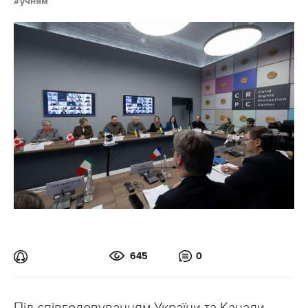
учням
645
0
Під співголовуванням України та Канади