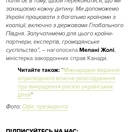
полягає в тому, щоби переконатися, що ми
захищаємо кожну дитину. Ми допоможемо
Україні працювати з багатьма країнами з
коаліції, включно з державами Глобального
Півдня. Залучатимемо для цього країни-
партнери, експертів, громадянське
суспільство”
, – наголосила
Мелані Жолі
,
міністерка закордонних справ Канади.
Читайте також:
“
Міжнародне видання
оприлюднило власне розслідування
про викрадення росією українських
дітей
“
Фото:
Офіс президента
ПІДПИСУЙТЕСЬ НА НАС: