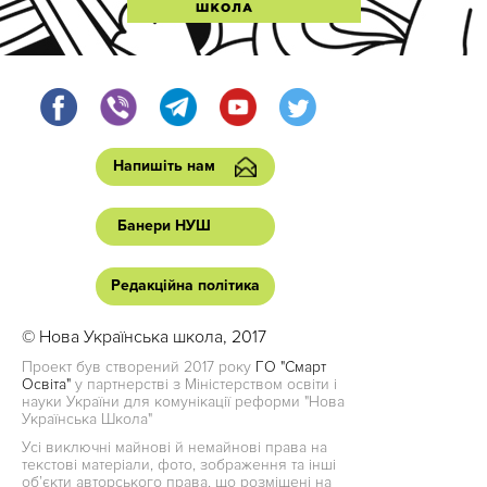
Напишіть нам
Банери НУШ
Редакційна політика
© Нова Українська школа, 2017
Проект був створений 2017 року
ГО "Смарт
Освіта"
у партнерстві з Міністерством освіти і
науки України для комунікації реформи "Нова
Українська Школа"
Усі виключні майнові й немайнові права на
текстові матеріали, фото, зображення та інші
об’єкти авторського права, що розміщені на