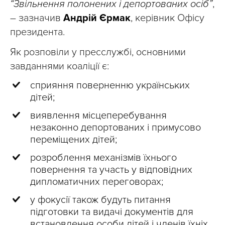
“Звільнення полонених і депортованих осіб”
,
– зазначив
Андрій Єрмак
, керівник Офісу
президента.
Як розповіли у пресслужбі, основними
завданнями коаліції є:
сприяння поверненню українських
дітей;
виявлення місцеперебування
незаконно депортованих і примусово
переміщених дітей;
розроблення механізмів їхнього
повернення та участь у відповідних
дипломатичних переговорах;
у фокусії також будуть питання
підготовки та видачі документів для
встановлення особи дітей і членів їхніх