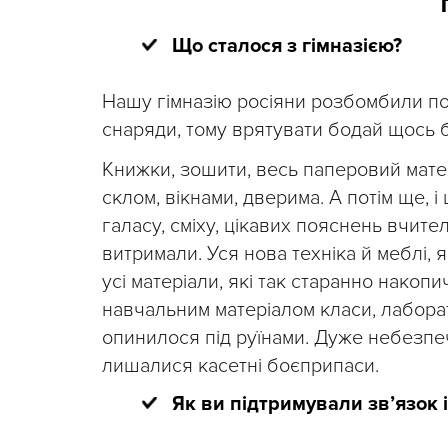
Що сталося з гімназією?
Нашу гімназію росіяни розбомбили по
снаряди, тому врятувати бодай щось 
Книжки, зошити, весь паперовий матер
склом, вікнами, дверима. А потім ще, і 
галасу, сміху, цікавих пояснень вчител
витримали. Уся нова техніка й меблі, 
усі матеріали, які так старанно накоп
навчальним матеріалом класи, лаборат
опинилося під руїнами. Дуже небезпеч
лишалися касетні боєприпаси.
Як ви підтримували зв’язок 