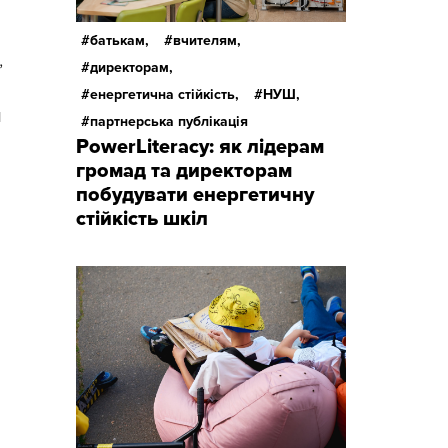
батькам,
вчителям,
,
директорам,
енергетична стійкість,
НУШ,
й
партнерська публікація
PowerLiteracy: як лідерам
громад та директорам
побудувати енергетичну
стійкість шкіл