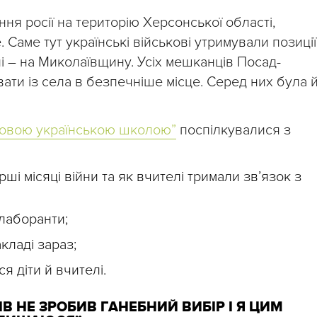
я росії на територію Херсонської області,
Саме тут українські військові утримували позиції
і – на Миколаївщину. Усіх мешканців Посад-
ти із села в безпечніше місце. Серед них була 
овою українською школою”
поспілкувалися з
ші місяці війни та як вчителі тримали звʼязок з
олаборанти;
кладі зараз;
 діти й вчителі.
В НЕ ЗРОБИВ ГАНЕБНИЙ ВИБІР І Я ЦИМ