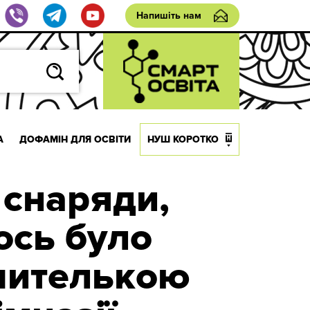
Напишіть нам
А
ДОФАМІН ДЛЯ ОСВІТИ
НУШ КОРОТКО
 снаряди,
ось було
вчителькою