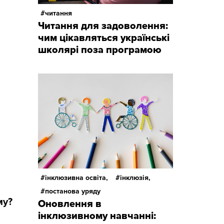
читання
Читання для задоволення:
чим цікавляться українські
школярі поза програмою
інклюзивна освіта,
інклюзія,
постанова уряду
му?
Оновлення в
інклюзивному навчанні: