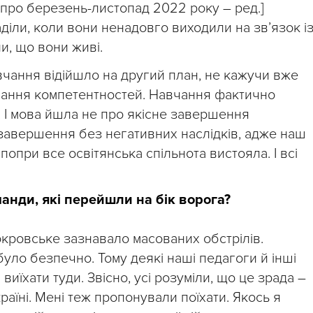
е про березень-листопад 2022 року – ред.]
іли, коли вони ненадовго виходили на звʼязок і
и, що вони живі.
авчання відійшло на другий план, не кажучи вже
вання компетентностей. Навчання фактично
. І мова йшла не про якісне завершення
 завершення без негативних наслідків, адже наш
а попри все освітянська спільнота вистояла. І всі
манди, які перейшли на бік ворога?
окровське зазнавало масованих обстрілів.
було безпечно. Тому деякі наші педагоги й інші
иїхати туди. Звісно, усі розуміли, що це зрада –
країні. Мені теж пропонували поїхати. Якось я