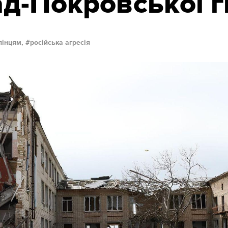
д-Покровської гі
лінцям,
російська агресія