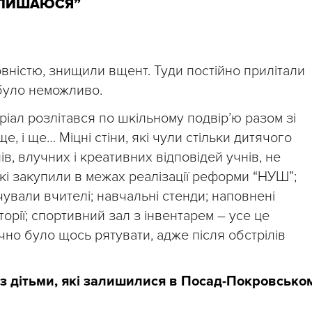
ПИШАЮСЯ”
вністю, знищили вщент. Туди постійно прилітали
було неможливо.
іал розлітався по шкільному подвір’ю разом зі
ще, і ще… Міцні стіни, які чули стільки дитячого
ів, влучних і креативних відповідей учнів, не
які закупили в межах реалізації реформи “НУШ”;
ичували вчителі; навчальні стенди; наповнені
орії; спортивний зал з інвентарем – усе це
но було щось рятувати, адже після обстрілів
із дітьми, які залишилися в Посад-Покровсько