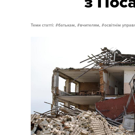
з Поса
Теми статті:
батькам,
вчителям,
освітнім управ