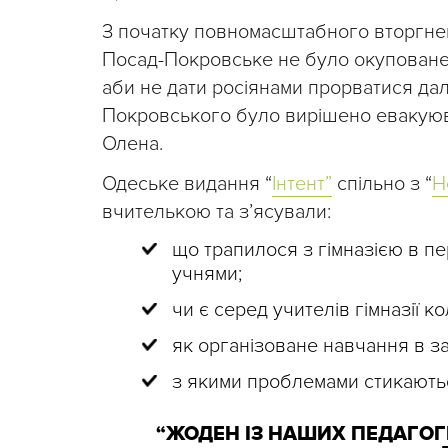
З початку повномасштабного вторгненн
Посад-Покровське не було окуповане. 
аби не дати росіянами прорватися дал
Покровського було вирішено евакуюва
Олена.
Одеське видання “
Інтент”
спільно з “
Н
вчителькою та зʼясували:
що трапилося з гімназією в пер
учнями;
чи є серед учителів гімназії к
як організоване навчання в за
з якими проблемами стикаються
“ЖОДЕН ІЗ НАШИХ ПЕДАГОГІ