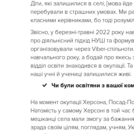
Діти, які залишилися в селі, [мова йд
перебували в страшних умовах. Ми рад
класними керівниками, бо тоді розуміл
Звісно, у березні-травні 2022 року н
про діяльнісний підхід НУШ та форму
організовували через Viber-спільноти
навчального року, а бодай про якесь
відділ освіти знаходився в окупації. Т
наші учні й учениці залишилися живі.
Чи були освітяни з вашої ко
На момент окупації Херсона, Посад-П
Натомість у самому Херсоні в той час 
мешканці села мали змогу за бажання в
зрада своїм цілям, поглядам, учням, У