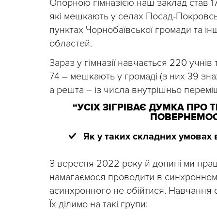
Опорною гімназією наш заклад став 17
які мешкають у селах Посад-Покровсь
пунктах Чорнобаївської громади та ін
областей.
Зараз у гімназії навчається 220 учні
74 – мешкають у громаді (з них 39 з
а решта – із числа внутрішньо перемі
“УСІХ ЗІГРІВАЄ ДУМКА ПРО
ПОВЕРНЕМОС
Як у таких складних умовах
З вересня 2022 року й донині ми пра
намагаємося проводити в синхронному
асинхронного не обійтися. Навчання 
Їх ділимо на такі групи: