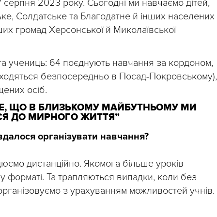
 серпня 2023 року. Сьогодні ми навчаємо дітей,
ке, Солдатське та Благодатне й інших населених
ших громад Херсонської й Миколаївської
в та учениць: 64 поєднують навчання за кордоном,
находяться безпосередньо в Посад-Покровському),
щених осіб.
 ТЕ, ЩО В БЛИЗЬКОМУ МАЙБУТНЬОМУ МИ
Я ДО МИРНОГО ЖИТТЯ”
 вдалося організувати навчання?
цюємо дистанційно. Якомога більше уроків
 форматі. Та трапляються випадки, коли без
організовуємо з урахуванням можливостей учнів.