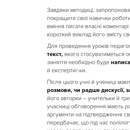
Завдяки методиці, запропонован
покращити свої навички роботи
вміння писати власні коментар
короткий виклад його змісту св
Для проведення уроків педаго
текст,
якого стосуватиметься о
заняття необхідно буде
напис
й експерти/-ки.
Після цього учні й учениці мают
розмови, чи радше дискусії, 
його авторки – учительки й тр
учасниці обговорення мають ро
аргументи на підтвердження сво
передбачає, що під час поліло