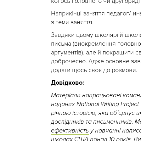
когось головного чи другорядн
Наприкінці заняття педагог/-ин
з теми заняття.
Завдяки цьому школярі й школ
письма (виокремлення головної
аргументів), але й покращити с
доброчесно. Адже основне завд
додати щось своє до розмови.
Довідково:
Матеріали напрацьовані команд
наданих National Writing Project 
річною історією, яка об’єднує в
дослідників та письменників. М
ефективність
у навчанні напис
школах США понад 10 років. В