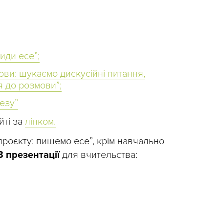
види есе”;
ви: шукаємо дискусійні питання,
 до розмови”;
езу”
йті за
лінком.
роєкту: пишемо есе”, крім навчально-
3 презентації
для вчительства: