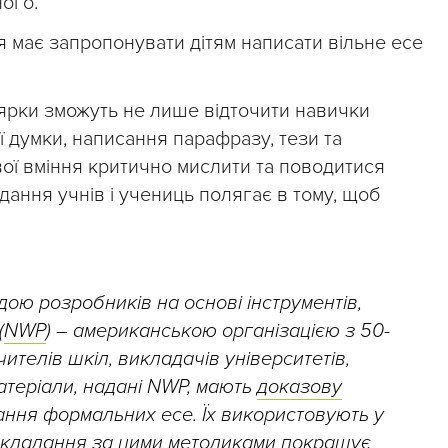
ого.
я має запропонувати дітям написати вільне есе
ярки зможуть не лише відточити навички
 думки, написання парафразу, тези та
вої вміння критично мислити та поводитися
ання учнів і учениць полягає в тому, щоб
ою розробників на основі інструментів,
(
NWP
) – американською організацією з 50-
чителів шкіл, викладачів університетів,
атеріали, надані NWP, мають
доказову
ання формальних есе. Їх використовують у
икладання за цими методиками покращує