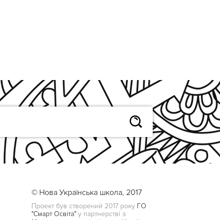
© Нова Українська школа, 2017
Проект був створений 2017 року
ГО
"Смарт Освіта"
у партнерстві з