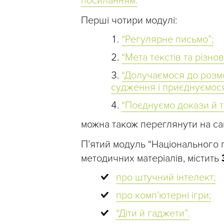
посиланням.
Перші чотири модулі:
“Регулярне письмо”;
“Мета текстів та різно
“Долучаємося до розмо
судження і приєднуємося
“Поєднуємо докази й т
можна також переглянути на са
П’ятий модуль “Національного п
методичних матеріалів, містить
про штучний інтелект;
про компʼютерні ігри;
“Діти й гаджети”.