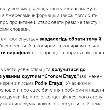
ій у новому розділі, учні й учениці зможуть
 з джерелами інформації, а також поглибити
і про прочитане й створювати резюме тексту –
оїми словами.
гам пропонується
заздалегідь обрати тему й
бговорення. А школярам і школяркам під час
ати парафраз
того, про що говорить спікер/-ка
ь узяти уявні стільці та
долучитися до
за уявним круглим “Столом Етвуд”
(за іменем
енерки з письма
Робін Етвуд
). Учасники й
зповісти про своє бачення проблеми й надати
єї думки. Крім того, концепція круглого столу
гу важлива думка кожного присутнього й немає