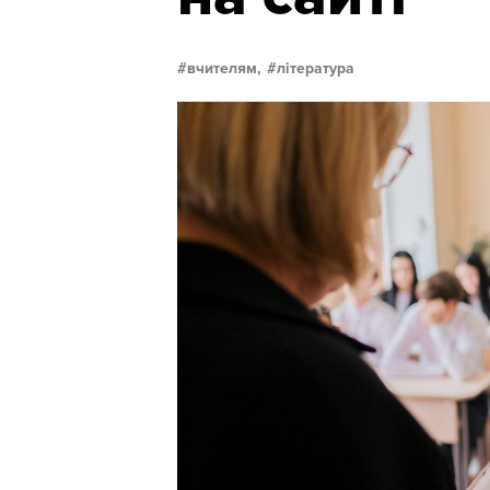
вчителям,
література