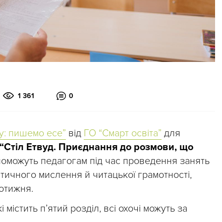
1 361
0
у: пишемо есе”
від
ГО “Смарт освіта”
для
“Стіл Етвуд. Приєднання до розмови, що
опоможуть педагогам під час проведення занять
тичного мислення й читацької грамотності,
отижня.
містить п’ятий розділ, всі охочі можуть за