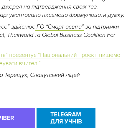
 джерел на підтвердження своїх тез,
та аргументовано письмово формулювати думку.
есе” здійснює
ГО “Смарт освіта”
за підтримки
ct, Theirworld та Global Business Coalition For
іта” презентує “Національний проєкт: пишемо
увати вчителі”.
а Терещук, Славутський ліцей
TELEGRAM
VIBER
ДЛЯ УЧНІВ