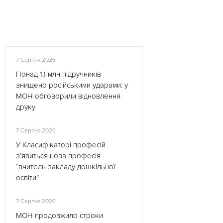
7 Серпня 2026
Понад 1,1 млн підручників
знищено російськими ударами: у
МОН обговорили відновлення
друку
7 Серпня 2026
У Класифікаторі професій
з’явиться нова професія
“вчитель закладу дошкільної
освіти”
7 Серпня 2026
МОН продовжило строки