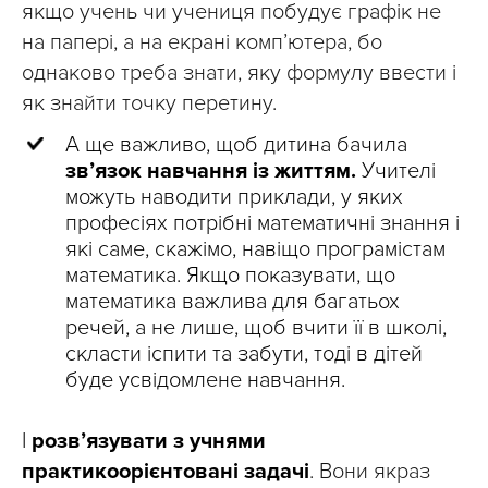
якщо учень чи учениця побудує графік не
на папері, а на екрані комп’ютера, бо
однаково треба знати, яку формулу ввести і
як знайти точку перетину.
А ще важливо, щоб дитина бачила
зв’язок навчання із життям.
Учителі
можуть наводити приклади, у яких
професіях потрібні математичні знання і
які саме, скажімо, навіщо програмістам
математика. Якщо показувати, що
математика важлива для багатьох
речей, а не лише, щоб вчити її в школі,
скласти іспити та забути, тоді в дітей
буде усвідомлене навчання.
І
розв’язувати з учнями
практикоорієнтовані задачі
. Вони якраз