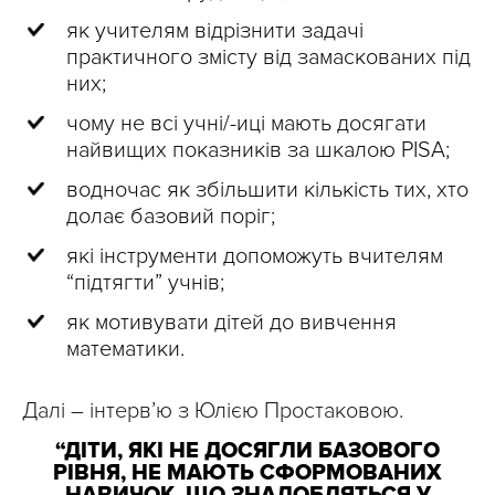
як учителям відрізнити задачі
практичного змісту від замаскованих під
них;
чому не всі учні/-иці мають досягати
найвищих показників за шкалою PISA;
водночас як збільшити кількість тих, хто
долає базовий поріг;
які інструменти допоможуть вчителям
“підтягти” учнів;
як мотивувати дітей до вивчення
математики.
Далі – інтервʼю з Юлією Простаковою.
“ДІТИ, ЯКІ НЕ ДОСЯГЛИ БАЗОВОГО
РІВНЯ, НЕ МАЮТЬ СФОРМОВАНИХ