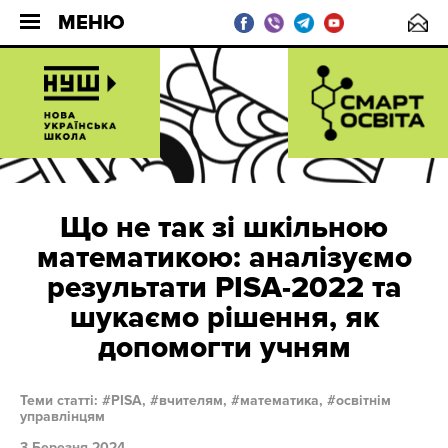
МЕНЮ
Що не так зі шкільною
математикою: аналізуємо
результати PISA-2022 та
шукаємо рішення, як
допомогти учням
Теми статті:
PISA,
вчителям,
математика,
освітнім
управлінцям
3 Березня 2024