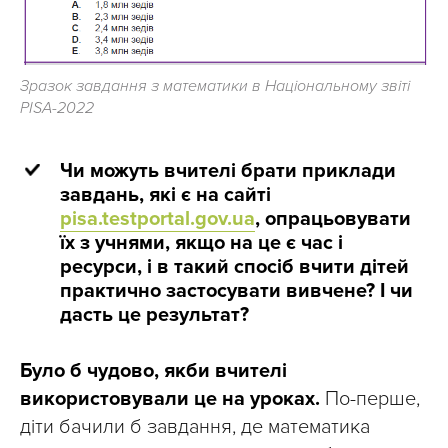
Зразок завдання з математики в Національному звіті
PISA-2022
Чи можуть вчителі брати приклади
завдань, які є на сайті
pisa.testportal.gov.ua
, опрацьовувати
їх з учнями, якщо на це є час і
ресурси, і в такий спосіб вчити дітей
практично застосувати вивчене? І чи
дасть це результат?
Було б чудово, якби вчителі
використовували це на уроках.
По-перше,
діти бачили б завдання, де математика