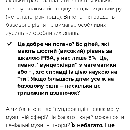
скільки треба заплатити за певну кількість
товару, знаючи його ціну за одиницю виміру
(метр, кілограм тощо). Виконання завдань
базового рівня не вимагає особливих
зусиль чи особливих знань.
Це добре чи погано? Бо дітей, які
мають шостий (високий) рівень за
шкалою PISA, у нас лише 3 %. Це,
певно, “вундеркінди” з математики
або ті, хто справді із цією наукою на
“ти”. Якщо більшість дітей усе ж на
базовому рівні – наскільки це
тривожний дзвіночок?
А чи багато в нас “вундеркіндів”, скажімо, у
музичній сфері? Чи багато людей може грати
геніальні музичні твори?
Їх небагато. І це