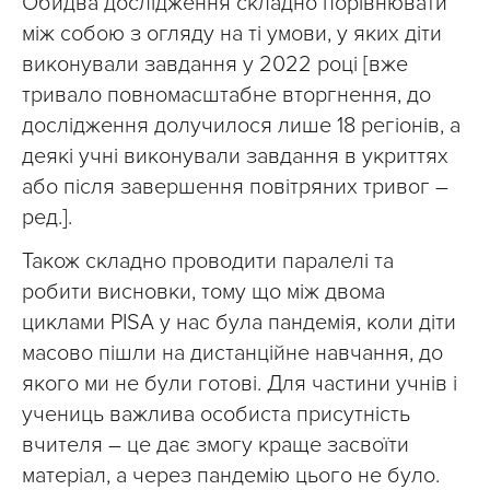
Обидва дослідження складно порівнювати
між собою з огляду на ті умови, у яких діти
виконували завдання у 2022 році [вже
тривало повномасштабне вторгнення, до
дослідження долучилося лише 18 регіонів, а
деякі учні виконували завдання в укриттях
або після завершення повітряних тривог –
ред.].
Також складно проводити паралелі та
робити висновки, тому що між двома
циклами PISA у нас була пандемія, коли діти
масово пішли на дистанційне навчання, до
якого ми не були готові. Для частини учнів і
учениць важлива особиста присутність
вчителя – це дає змогу краще засвоїти
матеріал, а через пандемію цього не було.