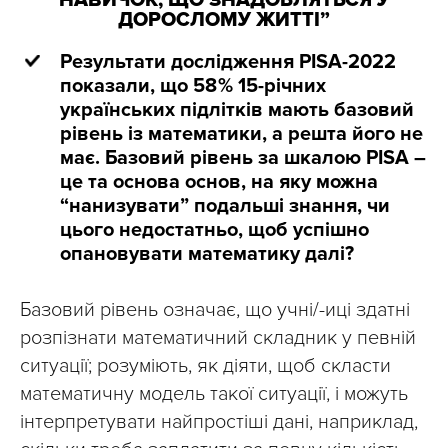
НАВИЧОК, ЩО ЗНАДОБЛЯТЬСЯ У
ДОРОСЛОМУ ЖИТТІ”
Результати дослідження PISA-2022
показали, що 58 % 15-річних
українських підлітків мають базовий
рівень із математики, а решта його не
має. Базовий рівень за шкалою PISA –
це та основа основ, на яку можна
“нанизувати” подальші знання, чи
цього недостатньо, щоб успішно
опановувати математику далі?
Базовий рівень означає, що учні/-иці здатні
розпізнати математичний складник у певній
ситуації; розуміють, як діяти, щоб скласти
математичну модель такої ситуації, і можуть
інтерпретувати найпростіші дані, наприклад,