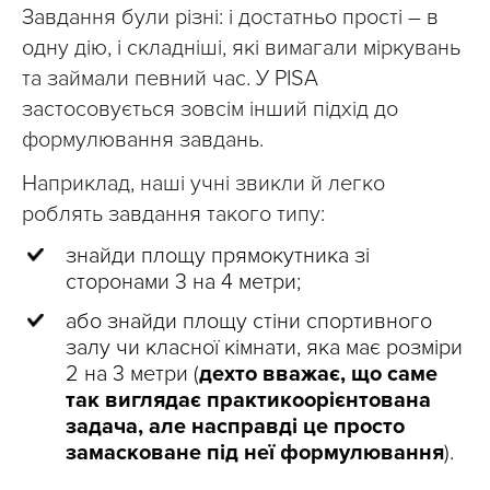
Завдання були різні: і достатньо прості – в
одну дію, і складніші, які вимагали міркувань
та займали певний час. У PISA
застосовується зовсім інший підхід до
формулювання завдань.
Наприклад, наші учні звикли й легко
роблять завдання такого типу:
знайди площу прямокутника зі
сторонами 3 на 4 метри;
або знайди площу стіни спортивного
залу чи класної кімнати, яка має розміри
2 на 3 метри (
дехто вважає, що саме
так виглядає практикоорієнтована
задача, але насправді це просто
замасковане під неї формулювання
).