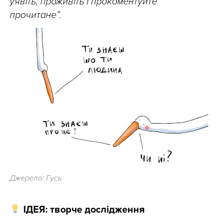
уявіть, проживіть і прокоментуйте
прочитане”.
Джерело: Гусь
ІДЕЯ: творче дослідження