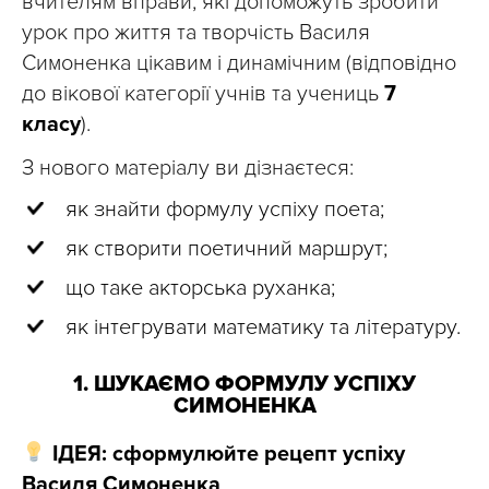
вчителям вправи, які допоможуть зробити
урок про життя та творчість Василя
Симоненка цікавим і динамічним (відповідно
до вікової категорії учнів та учениць
7
класу
).
З нового матеріалу ви дізнаєтеся:
як знайти формулу успіху поета;
як створити поетичний маршрут;
що таке акторська руханка;
як інтегрувати математику та літературу.
1. ШУКАЄМО ФОРМУЛУ УСПІХУ
СИМОНЕНКА
ІДЕЯ: сформулюйте рецепт успіху
Василя Симоненка