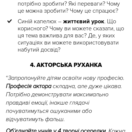
потрібно зробити? Які переваги? Чому
це можна зробити? Чому це спрацює?
Синій капелюх –
життєвий урок
. Що
корисного? Чому ви можете сказати, що
ця тема важлива для вас? Де, у яких
ситуаціях ви можете використовувати
набутий досвід?
4. АКТОРСЬКА РУХАНКА
“
Запропонуйте дітям освоїти нову професію.
Професія актора
складна, але дуже цікава.
Потрібно демонструвати максимально
правдиві емоції, інакше глядачі
почуватимуться ошуканими або
відчуватимуть фальш.
Об’єднайте учнів у 4 творчі осередки
. Кожна