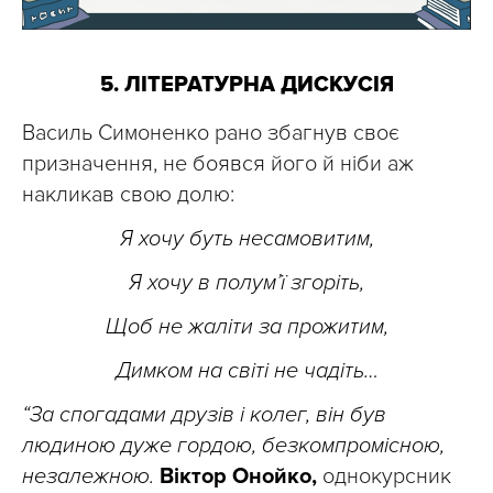
5. ЛІТЕРАТУРНА ДИСКУСІЯ
Василь Симоненко рано збагнув своє
призначення, не боявся його й ніби аж
накликав свою долю:
Я хочу буть несамовитим,
Я хочу в полум’ї згоріть,
Щоб не жаліти за прожитим,
Димком на світі не чадіть…
“За спогадами друзів і колег, він був
людиною дуже гордою, безкомпромісною,
незалежною.
Віктор Онойко,
однокурсник