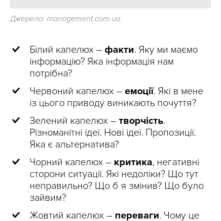
Джерело: management.com.ua
Білий капелюх –
факти
. Яку ми маємо
інформацію? Яка інформація нам
потрібна?
Червоний капелюх –
емоції
. Які в мене
із цього приводу виникають почуття?
Зелений капелюх –
творчість
.
Різноманітні ідеї. Нові ідеї. Пропозиції.
Яка є альтернатива?
Чорний капелюх –
критика
, негативні
сторони ситуації. Які недоліки? Що тут
неправильно? Що б я змінив? Що було
зайвим?
Жовтий капелюх
–
переваги
. Чому це