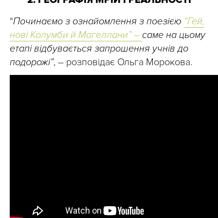
2. ГЕОГРАФІЯ МРІЙ І РЕАЛЬНОСТІ
“
Починаємо з ознайомлення з поезією
“Гей,
нові Колумби й Магеллани” –
саме на цьому
етапі відбувається запрошення учнів до
подорожі”
, – розповідає Ольга Морокова.