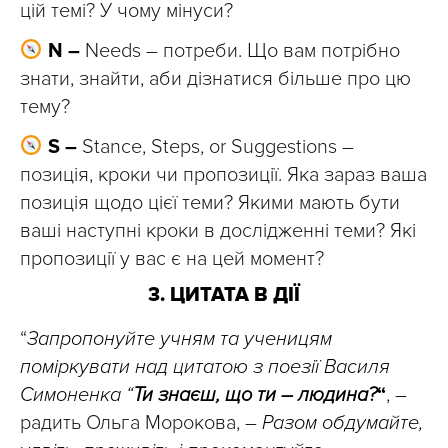
цій темі? У чому мінуси?
N –
Needs – потреби. Що вам потрібно
знати, знайти, аби дізнатися більше про цю
тему?
S –
Stance, Steps, or Suggestions –
позиція, кроки чи пропозиції. Яка зараз ваша
позиція щодо цієї теми? Якими мають бути
ваші наступні кроки в дослідженні теми? Які
пропозиції у вас є на цей момент?
3. ЦИТАТА В ДІЇ
“
Запропонуйте учням та ученицям
поміркувати над цитатою з поезії Василя
Симоненка “
Ти знаєш, що ти – людина?
“
, –
радить Ольга Морокова, –
Разом обдумайте,