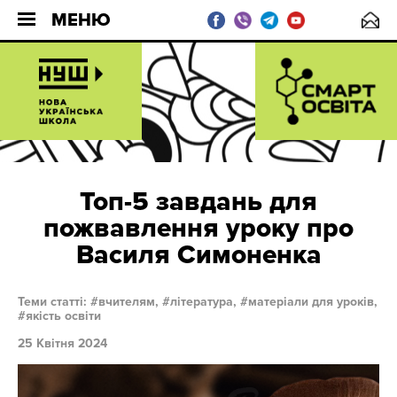
МЕНЮ
Топ-5 завдань для
пожвавлення уроку про
Василя Симоненка
Теми статті:
вчителям,
література,
матеріали для уроків,
якість освіти
25 Квітня 2024