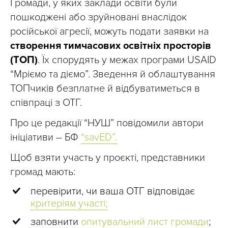
Громади, у яких заклади освіти були
пошкоджені або зруйновані внаслідок
російської агресії, можуть подати заявки на
створення тимчасових освітніх просторів
(ТОП)
. Їх спорудять у межах програми USAID
“Мріємо та діємо”. Зведення й облаштування
ТОПчиків безплатне й відбуватиметься в
співпраці з ОТГ.
Про це редакції “НУШ” повідомили автори
ініціативи – БФ
“savED”.
Щоб взяти участь у проєкті, представники
громад мають:
перевірити, чи ваша ОТГ відповідає
критеріям участі;
заповнити
опитувальний лист громади
;