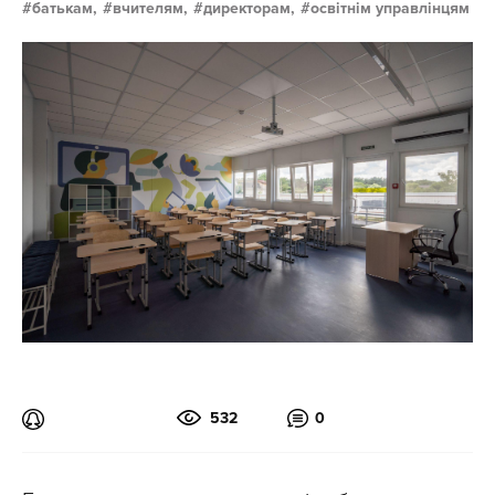
батькам,
вчителям,
директорам,
освітнім управлінцям
532
0