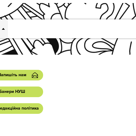
Напишіть нам
Банери НУШ
едакційна політика