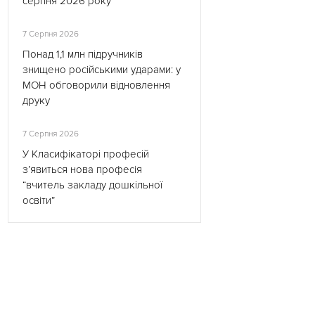
серпня 2026 року
7 Серпня 2026
Понад 1,1 млн підручників
знищено російськими ударами: у
МОН обговорили відновлення
друку
7 Серпня 2026
У Класифікаторі професій
з’явиться нова професія
“вчитель закладу дошкільної
освіти”