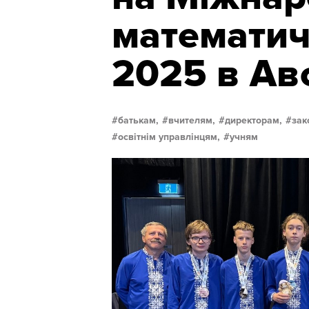
математич
2025 в Авс
батькам,
вчителям,
директорам,
зак
освітнім управлінцям,
учням