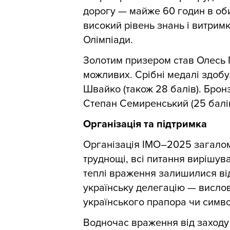
дорогу — майже 60 годин в об
високий рівень знань і витрим
Олімпіади.
Золотим призером став Олесь Г
можливих. Срібні медалі здобу
Швайко (також 28 балів). Бро
Степан Семиренський (25 балів
Організація та підтримка
Організація ІМО–2025 загалом
труднощі, всі питання вирішув
теплі враження залишилися від
українську делегацію — вислов
українського прапора чи симво
Водночас враження від заходу 