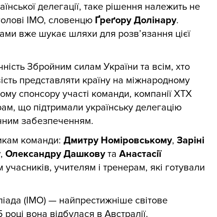
раїнської делегації, таке рішення належить не
голові ІМО, словенцю
Ґреґору Долінару
.
нами вже шукає шляхи для розв’язання цієї
ість Збройним силам України та всім, хто
ість представляти країну на міжнародному
ому спонсору участі команди, компанії XTX
рам, що підтримали українську делегацію
ічним забезпеченням.
икам команди:
Дмитру Номіровському
,
Заріні
у
,
Олександру Дашкову
та
Анастасії
м учасників, учителям і тренерам, які готували
іада (ІМО) — найпрестижніше світове
 році вона відбулася в Австралії.