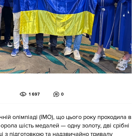
1 697
0
ній олімпіаді (ІМО), що цього року проходила в
орола шість медалей — одну золоту, дві срібні
щі з підготовкою та надзвичайно тривалу