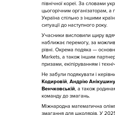
північної кореї. За словами ук
цьогорічним організаторам, а 
Україна спільно з іншими краї
ситуації до наступного року.
Учасники висловили щиру вдячн
наближає перемогу, за можлив
рівні. Окрема подяка — основн
Markets, а також іншим партне
призами, екіпіруванням і техн
Не забули подякувати і керівн
Кодировій
,
Андрію Анікушин
Венчковській
, а також родина
команду до змагань.
Міжнародна математична олімп
змагання для школярів. У 2025