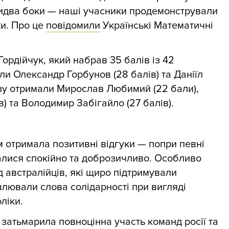
идва боки — наші учасники продемонстрували
ки. Про це
повідомили
Українські Математичні
ордійчук, який набрав 35 балів із 42
ли Олександр Горбунов (28 балів) та Даніїл
нзу отримали Мирослав Любимий (22 бали),
) та Володимир Забігайло (27 балів).
 отримала позитивні відгуки — попри певні
алися спокійно та доброзичливо. Особливо
 австралійців, які щиро підтримували
лювали слова солідарності при вигляді
ліки.
затьмарила повноцінна участь команд росії та