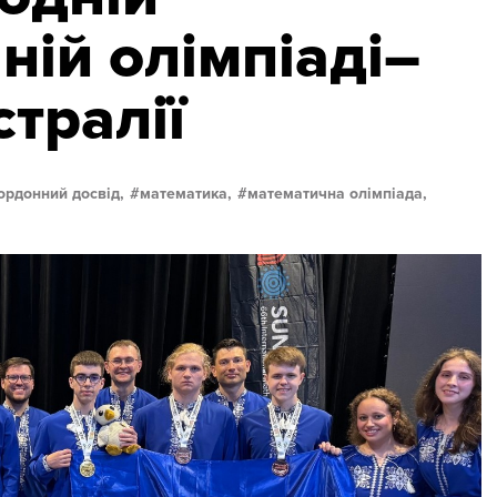
ній олімпіаді–
тралії
ордонний досвід,
математика,
математична олімпіада,