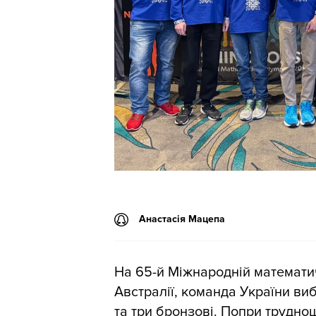
Анастасія Мацепа
На 65-й Міжнародній математич
Австралії, команда України виб
та три бронзові. Попри трудно