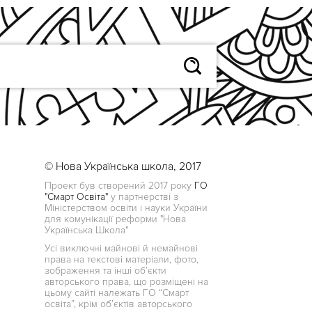
© Нова Українська школа, 2017
Проект був створений 2017 року
ГО
"Смарт Освіта"
у партнерстві з
Міністерством освіти і науки України
для комунікації реформи "Нова
Українська Школа"
Усі виключні майнові й немайнові
права на текстові матеріали, фото,
зображення та інші об’єкти
авторського права, що розміщені на
цьому сайті належать ГО “Смарт
освіта”, крім об’єктів авторського