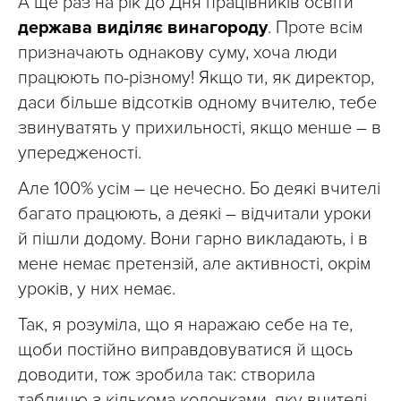
А ще раз на рік до Дня працівників освіти
держава виділяє винагороду
. Проте всім
призначають однакову суму, хоча люди
працюють по-різному! Якщо ти, як директор,
даси більше відсотків одному вчителю, тебе
звинуватять у прихильності, якщо менше – в
упередженості.
Але 100% усім – це нечесно. Бо деякі вчителі
багато працюють, а деякі – відчитали уроки
й пішли додому. Вони гарно викладають, і в
мене немає претензій, але активності, окрім
уроків, у них немає.
Так, я розуміла, що я наражаю себе на те,
щоби постійно виправдовуватися й щось
доводити, тож зробила так: створила
таблицю з кількома колонками, яку вчителі