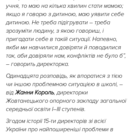
учня, то маю на кілька хвилин стати мамою;
якщо я говорю з дитиною, маю уявити себе
дитиною. Не треба підігрувати – треба
зрозуміти людину, з якою говориш, і
пригадати себе в такій ситуації. Напевно,
якби ми навчилися довіряти й поводилися
так, аби довіряли нам, конфліктів не було б”,
– говорить директорка.
Одинадцята розповідь, як впоратися з тією
чи іншою проблемною ситуацією в школі, –
від
Жанни Король
, директорки
Жовтанецького опорного закладу загальної
середньої освіти І–ІІІ ступенів.
Згодом історії 15-ти директорів зі всієї
України про найпоширеніші проблеми в