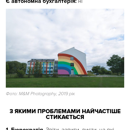
Є автономна бухгалтерія:
ні
Фото: М&М Photography, 2019 рік
З ЯКИМИ ПРОБЛЕМАМИ НАЙЧАСТІШЕ
СТИКАЄТЬСЯ
1. Бюрократія.
Звіти, запити, листи, на які