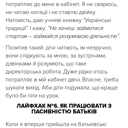
потрапляє до мене в кабінет. Я не сварюсь,
не читаю нотації і не ставлю двійку.
Натомість, даю учневі книжку “Українські
традиції”. І кажу:
“Не хочеш займатися
спортом – займайся розумовою діяльністю”.
Позитив такий: діти читають, їм незручно,
вони слідкують за мною, за зустрічами,
дзвінками й розуміють, що таке
директорська робота. Дуже рідко хтось
потрапляє в мій кабінет двічі. Власне, треба
шукати вихід. Аби діти подумали, що краще
було би піти на урок.
ЛАЙФХАК №6. ЯК ПРАЦЮВАТИ З
ПАСИВНІСТЮ БАТЬКІВ
Коли я вперше прийшла на батьківські