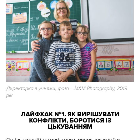
Директорка з учнями, фото – М&М Photography, 2019
рік
ЛАЙФХАК №1. ЯК ВИРІШУВАТИ
КОНФЛІКТИ, БОРОТИСЯ ІЗ
ЦЬКУВАННЯМ