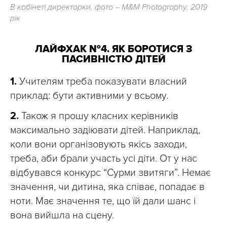
В кабінеті директорки, фото – М&М Photography, 2019
рік
ЛАЙФХАК №4. ЯК БОРОТИСЯ З
ПАСИВНІСТЮ ДІТЕЙ
1.
Учителям треба показувати власний
приклад: бути активними у всьому.
2.
Також я прошу класних керівників
максимально задіювати дітей. Наприклад,
коли вони організовують якісь заходи,
треба, аби брали участь усі діти. От у нас
відбувався конкурс “Сурми звитяги”. Немає
значення, чи дитина, яка співає, попадає в
ноти. Має значення те, що їй дали шанс і
вона вийшла на сцену.