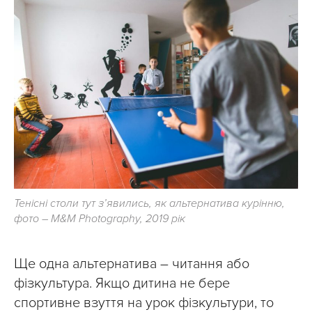
Тенісні столи тут з’явились, як альтернатива курінню,
фото – М&М Photography, 2019 рік
Ще одна альтернатива – читання або
фізкультура. Якщо дитина не бере
спортивне взуття на урок фізкультури, то