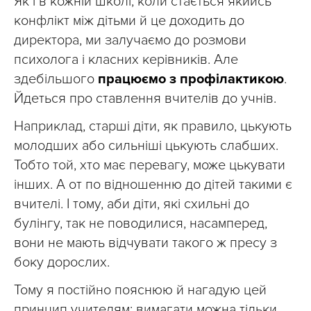
Як і в кожній школі, коли стається якийсь
конфлікт між дітьми й це доходить до
директора, ми залучаємо до розмови
психолога і класних керівників. Але
здебільшого
працюємо з профілактикою
.
Йдеться про ставлення вчителів до учнів.
Наприклад, старші діти, як правило, цькують
молодших або сильніші цькують слабших.
Тобто той, хто має перевагу, може цькувати
інших. А от по відношенню до дітей такими є
вчителі. І тому, аби діти, які схильні до
булінгу, так не поводилися, насамперед,
вони не мають відчувати такого ж пресу з
боку дорослих.
Тому я постійно пояснюю й нагадую цей
принцип учителям: вимагати можна тільки