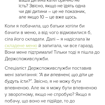
ваша дитина категорично не
їсть? Звісно, якщо не їдять одна
чи дві дитини – це не показник,
але якщо 10 – це вже щось.
Коли я побачила, що батьки хотіли би
бачити в меню, а від чого відмовилися б,
сіла його складати. Далі – я надіслала їм
складене меню
й запитала, чи все гаразд.
Вони мене підтримали! Тільки тоді я пішла до
Держспоживслужби.
Спеціаліст Держспоживслужби поставив
мені запитання:
“А ви впевнені, що діти це
будуть їсти?”
. Звісно, я не можу бути
впевненою. Але як я можу бути впевненою
у зворотному, якщо не спробую? Якщо я
побачу, що воно не підійде, то до