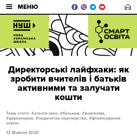
МЕНЮ
Директорські лайфхаки: як
зробити вчителів і батьків
активними та залучати
кошти
Теми статті:
агенти змін,
батькам,
вчителям,
директорам,
педагогіка партнерства,
фінансування
освіти
12 Жовтня 2020