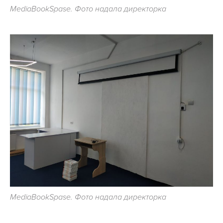
MediaBookSpase. Фото надала директорка
MediaBookSpase. Фото надала директорка