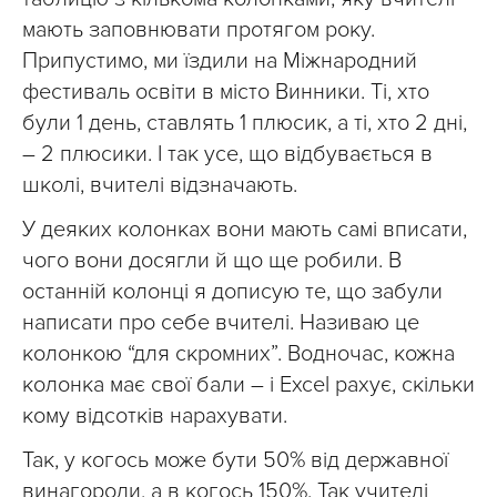
мають заповнювати протягом року.
Припустимо, ми їздили на Міжнародний
фестиваль освіти в місто Винники. Ті, хто
були 1 день, ставлять 1 плюсик, а ті, хто 2 дні,
– 2 плюсики. І так усе, що відбувається в
школі, вчителі відзначають.
У деяких колонках вони мають самі вписати,
чого вони досягли й що ще робили. В
останній колонці я дописую те, що забули
написати про себе вчителі. Називаю це
колонкою “для скромних”. Водночас, кожна
колонка має свої бали – і Excel рахує, скільки
кому відсотків нарахувати.
Так, у когось може бути 50% від державної
винагороди, а в когось 150%. Так учителі