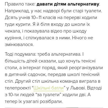
Правило таке:
давати дітям альтернативу
.
Наприклад, у нас надворі були старі туалети.
Дсять учнів 10–11 класів на перерві ходили
туди курити. Я й біля входу до школи їх
чекала, і показувала відео про шкоду
куріння, і спілкувалася з ними. Нічого не
змінювалося.
Тоді подумала: треба альтернатива. І
більшість дітей сказали, що хочуть тенісні
столи, а інтернат поряд, який реорганізували
в дитячий садочок, передав школі тенісний
стіл. Другий стіл шкільна команда виграла в
телепроекті “
Шкільні батли
” у Львові. Відтоді
з 10-ти людей “за туалети” ходили дві. А
тепер їх узагалі розібрали.