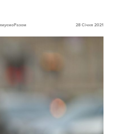
ямуємоРазом
28 Січня 2021