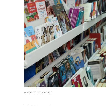
Ірина Старагіна