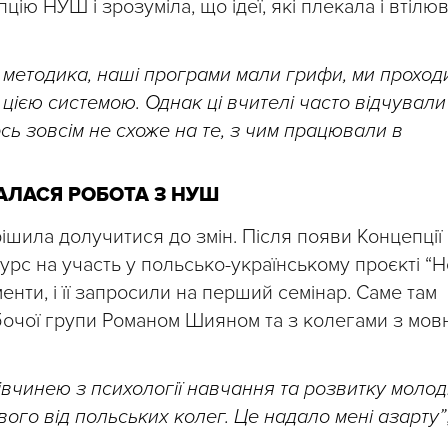
цію НУШ і зрозуміла, що ідеї, які плекала і втілюв
 методика, наші програми мали грифи, ми проход
 цією системою. Однак ці вчителі часто відчували
ь зовсім не схоже на те, з чим працювали в
АЛАСЯ РОБОТА З НУШ
рішила долучитися до змін. Після появи Концепції
рс на участь у польсько-українському проєкті “
енти, і її запросили на перший семінар. Саме там
очої групи Романом Шияном та з колегами з мов
івчинею з психології навчання та розвитку моло
вого від польських колег. Це надало мені азарту”