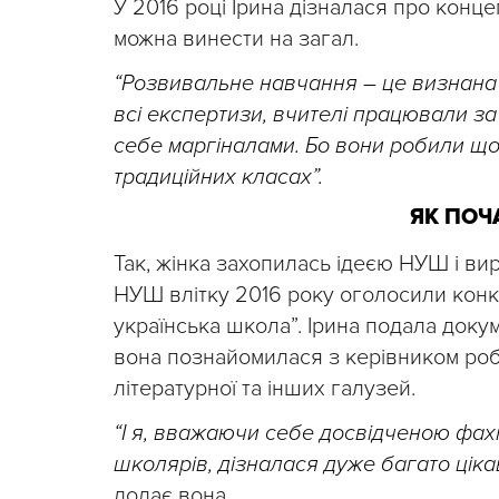
У 2016 році Ірина дізналася про концеп
можна винести на загал.
“Розвивальне навчання – це визнана
всі експертизи, вчителі працювали за
себе маргіналами. Бо вони робили щос
традиційних класах”.
ЯК ПОЧ
Так, жінка захопилась ідеєю НУШ і ви
НУШ влітку 2016 року оголосили конку
українська школа”. Ірина подала докум
вона познайомилася з керівником роб
літературної та інших галузей.
“І я, вважаючи себе досвідченою фах
школярів, дізналася дуже багато ціка
додає вона.