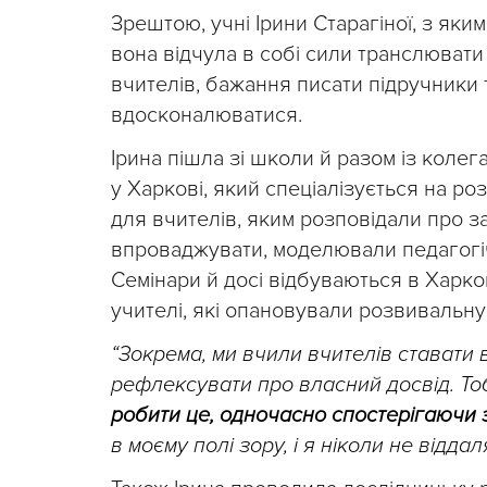
Зрештою, учні Ірини Старагіної, з яки
вона відчула в собі сили транслюват
вчителів, бажання писати підручники
вдосконалюватися.
Ірина пішла зі школи й разом із кол
у Харкові, який спеціалізується на р
для вчителів, яким розповідали про 
впроваджувати, моделювали педагогічн
Семінари й досі відбуваються в Харков
учителі, які опановували розвивальну
“Зокрема, ми вчили вчителів ставати 
рефлексувати про власний досвід. То
робити це, одночасно спостерігаючи з
в моєму полі зору, і я ніколи не віддал