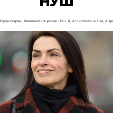
НУШ
директорам,
навчаємось разом,
НУШ,
початкова освіта,
Пр