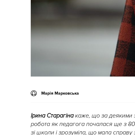
Марія Марковська
Ірина Старагіна
каже, що за деякими з
робота як педагога почалася ще з 80-
зі школи і зрозуміла, що мала справу 