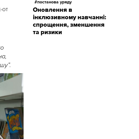
постанова уряду
-от
Оновлення в
інклюзивному навчанні:
спрощення, зменшення
та ризики
то
на,
шу”.