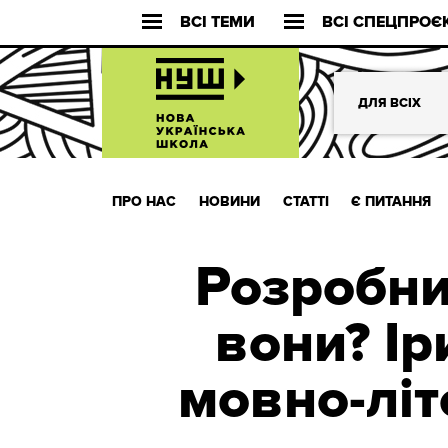
ВСІ ТЕМИ
ВСІ СПЕЦПРОЄ
ДЛЯ ВСІХ
ПРО НАС
НОВИНИ
СТАТТІ
Є ПИТАННЯ
Розробни
вони? Ір
мовно-літ