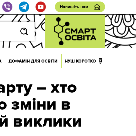
Напишіть нам
А
ДОФАМІН ДЛЯ ОСВІТИ
НУШ КОРОТКО
рту – хто
о зміни в
 й виклики