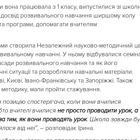
ми вона працювала з 1 класу, випустилися зі школи
и досвід розвивального навчання ширшому колу
 та програми, допомагати вчителям
егами створила Незалежний науково-методичний ц
озвивальному навчанні. У ньому відбувалися семін
засади розвивального навчання та як його
і ситуації та розробляли навчальні матеріали.
і, Києві, Івано-Франківську та Запоріжжі. Також
 методику, мали пройти стажування.
в позицію спостерігача, коли вони вчилися
бто вчителі вчилися
не просто проводити урок, а
а тим, як вони проводять урок
. Школа завжди б
ялася від неї”
, – розповідає Ірина.