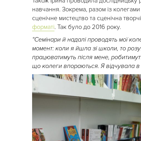
Також Ірина проводила дослідницьку 
навчання. Зокрема, разом із колегами 
сценічне мистецтво та сценічна творч
форматі
. Так було до 2016 року.
“Семінари й надалі проводять мої кол
момент: коли я йшла зі школи, то розу
працюватимуть після мене, робитимуть
що колеги впораються. Я відчувала в с