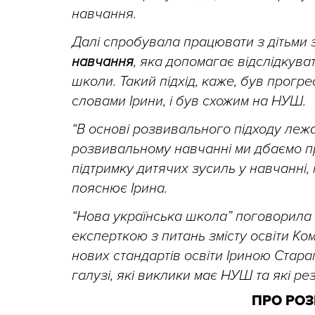
навчання.
Далі спробувала працювати з дітьми 
навчання
, яка допомагає відслідкуват
школи. Такий підхід, каже, був прогре
словами Ірини, і був схожим на НУШ.
“В основі розвивального підходу лежат
розвивальному навчанні ми дбаємо пр
підтримку дитячих зусиль у навчанні, 
пояснює Ірина.
“Нова українська школа” поговорила 
експерткою з питань змісту освіти 
нових стандартів освіти Іриною Стара
галузі, які виклики має НУШ та які р
ПРО РО