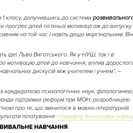
з 1 класу, долучившись до системи
розвивальног
и прогрес дітей та їхньої мотивації аж до випуску 
сивним на той час і навіть дещо маргінальним. Він
ь ідеї Льва Виготського. Як у НУШ, так і в
о мотивацію дітей до навчання, вплив дорослог
навчальних дискусій між учителем і учнем”, –
з кандидаткою психологічних наук, філологинею
Команди підтримки реформ при МОН, розробницею
гіною про те, що змінилося в мовно-літературній
езультати пілотування
стандарту початкової освіти
ЗВИВАЛЬНЕ НАВЧАННЯ