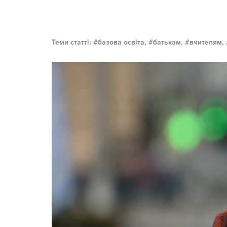
Теми статті:
базова освіта,
батькам,
вчителям,