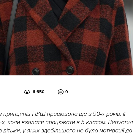
6 650
0
 принципів НУШ працювала ще з 90-х років. Її
х, коли взялася працювати з 5 класом. Випустил
з дітьми, у яких здебільшого не було мотивації до