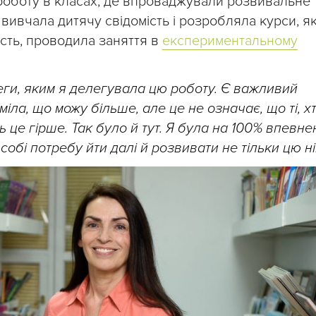
роботу в класах, де впроваджували розвивальне
вивчала дитячу свідомість і розробляла курси, як
ість, проводила заняття в
експериментальному
еги, яким я делегувала цю роботу. Є важливий
міла, що можу більше, але це не означає, що ті, х
 це гірше. Так було й тут. Я була на 100% впевне
обі потребу йти далі й розвивати не тільки цю ні