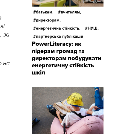
батькам,
вчителям,
о
директорам,
зі
енергетична стійкість,
НУШ,
, за
партнерська публікація
PowerLiteracy: як
лідерам громад та
директорам побудувати
о на
енергетичну стійкість
шкіл
,
.