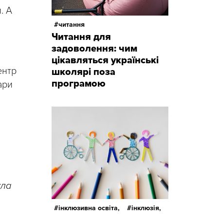
. А
читання
Читання для
задоволення: чим
цікавляться українські
ентр
школярі поза
програмою
ари
ула
інклюзивна освіта,
інклюзія,