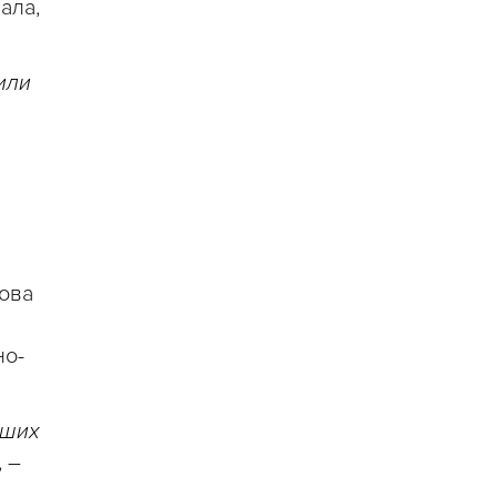
ала,
или
Нова
но-
дших
, –