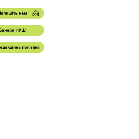
Напишіть нам
Банери НУШ
едакційна політика