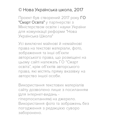
© Нова Українська школа, 2017
Проект був створений 2017 року
ГО
"Смарт Освіта"
у партнерстві з
Міністерством освіти і науки України
для комунікації реформи "Нова
Українська Школа"
Усі виключні майнові й немайнові
права на текстові матеріали, фото,
зображення та інші об’єкти
авторського права, що розміщені на
цьому сайті належать ГО “Смарт
освіта”, крім об’єктів авторського
права, які містять пряму вказівку на
авторство іншої особи.
Використання текстових матеріалів
сайту дозволено лише з посиланням
(для інтернет-видань -
гіперпосиланням) на джерело.
Використання фото та зображень без
погодження з редакцією суворо
заборонено.