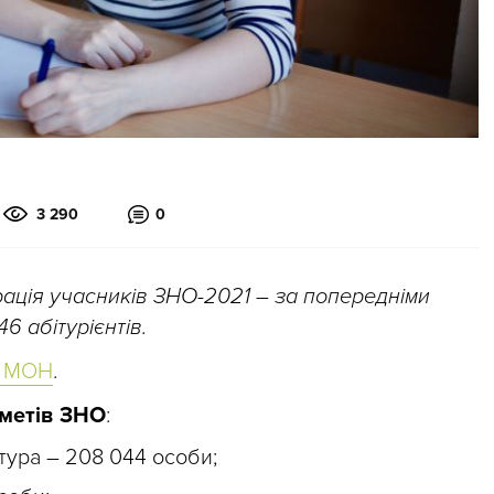
3 290
0
ація учасників ЗНО-2021 – за попередніми
6 абітурієнтів.
і МОН
.
метів ЗНО
:
атура – 208 044 особи;