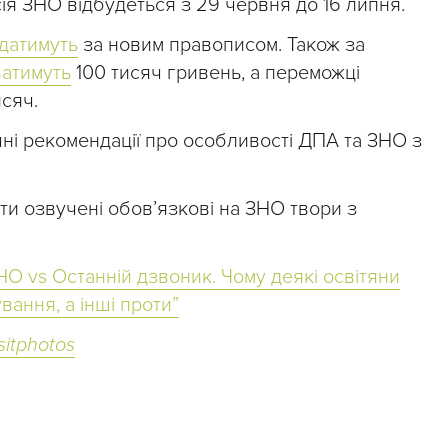
ія ЗНО відбудеться з 29 червня до 16 липня.
датимуть
за новим правописом. Також за
атимуть
100 тисяч гривень, а переможці
исяч.
ні рекомендації про особливості ДПА та ЗНО з
и озвучені обов’язкові на ЗНО твори з
НО vs Останній дзвоник. Чому деякі освітяни
ання, а інші проти”
itphotos