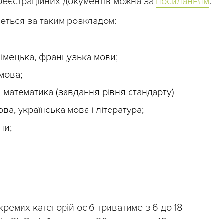
реєстраційних документів можна за
посиланням
.
еться за таким розкладом:
німецька, французька мови;
мова;
 математика (завдання рівня стандарту);
ва, українська мова і література;
ни;
ремих категорій осіб триватиме з 6 до 18