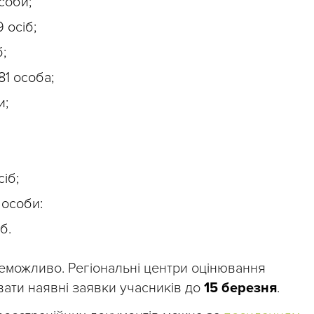
соби;
9 осіб;
;
81 особа;
и;
іб;
 особи:
б.
еможливо. Регіональні центри оцінювання
вати наявні заявки учасників до
15 березня
.