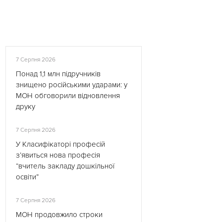
7 Серпня 2026
Понад 1,1 млн підручників
знищено російськими ударами: у
МОН обговорили відновлення
друку
7 Серпня 2026
У Класифікаторі професій
з’явиться нова професія
“вчитель закладу дошкільної
освіти”
7 Серпня 2026
МОН продовжило строки