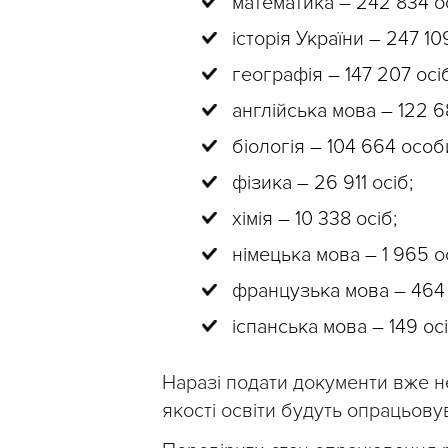
математика – 242 834 о
історія України – 247 10
географія – 147 207 осіб
англійська мова – 122 6
біологія – 104 664 особ
фізика – 26 911 осіб;
хімія – 10 338 осіб;
німецька мова – 1 965 ос
французька мова – 464
іспанська мова – 149 осі
Наразі подати документи вже н
якості освіти будуть опрацьову