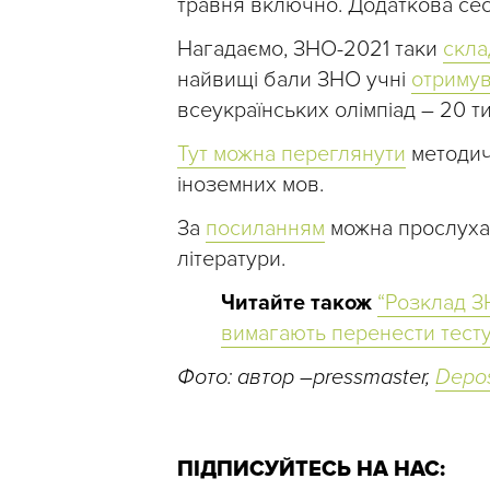
травня включно. Додаткова сес
Нагадаємо, ЗНО-2021 таки
скла
найвищі бали ЗНО учні
отримув
всеукраїнських олімпіад – 20 т
Тут можна переглянути
методич
іноземних мов.
За
посиланням
можна прослухат
літератури.
Читайте також
“Розклад З
вимагають перенести тестув
Фото: автор –pressmaster,
Depos
ПІДПИСУЙТЕСЬ НА НАС: