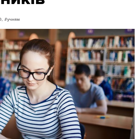
О,
учням