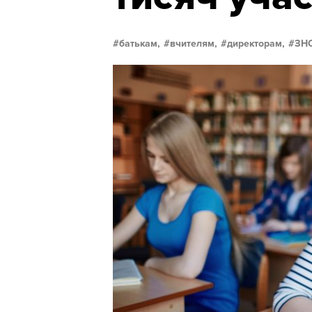
батькам,
вчителям,
директорам,
ЗН