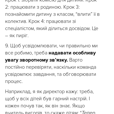
2: працювати з родиною. Крок 3:
познайомити дитину з класом, “влити” її в
колектив. Крок 4: працювати зі
спеціалістом, який ділиться досвідом. Це
– як пиріг.
9. Щоб усвідомлювати, чи правильно ми
все робимо, треба
надавати особливу
увагу зворотному зв’язку.
Варто
постійно перевіряти, наскільки команда
усвідомлює завдання, та обговорювати
процес.
Наприклад, я як директор кажу: треба,
щоб у всіх дітей був гарний настрій. І
кожен почув так, як він знає. Якщо
вчитель вигорів, то скаже дітям: “
Тепер