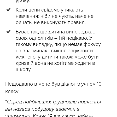
уроку.
Коли вони свідомо уникають
навчання: ніби не чують, наче не
бачать, не виконують правил.
Буває так, що дитина випереджає
своїх однолітків – і їй нецікаво. У
такому випадку, якщо немає фокусу
на взаєминах і вміння зацікавити
кожного, у дитини також може бути
криза й вона не хотітиме ходити в
школу.
Нещодавно в мене був діалог з учнем 10
класу:
“
Серед найбільших труднощів навчання
він назвав побудову взаємин з
учителями. Каже: “Я відчуваю, ніби їм