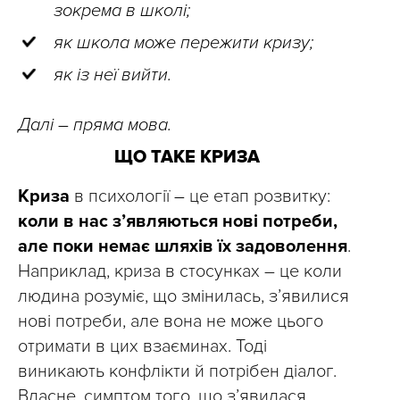
зокрема в школі;
як школа може пережити кризу;
як із неї вийти.
Далі – пряма мова.
ЩО ТАКЕ КРИЗА
Криза
в психології
–
це етап розвитку:
коли в нас з’являються нові потреби,
але поки немає шляхів їх задоволення
.
Наприклад, криза в стосунках – це коли
людина розуміє, що змінилась, з’явилися
нові потреби, але вона не може цього
отримати в цих взаєминах. Тоді
виникають конфлікти й потрібен діалог.
Власне, симптом того, що з’явилася