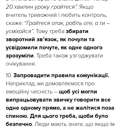
20 хвилин уроку грайтеся”.
Якщо
вчитель тривожний і любить контроль,
скаже: “
Грайтеся отак, робіть оте, а ти –
усміхайся”.
Тому треба
збирати
зворотний зв’язок, як почули та
усвідомили почуте, як одне одного
зрозуміли
. Треба також узгоджувати
очікування.
10.
Запровадити правила комунікації.
Наприклад, ми домовляємося про
емоційну чесність –
щоб усі могли
випрацьовувати звичку говорити все
одне одному прямо, а не жалітися поза
спиною. Для цього треба, щоби було
безпечно
. Люди мають знати, що якщо їм