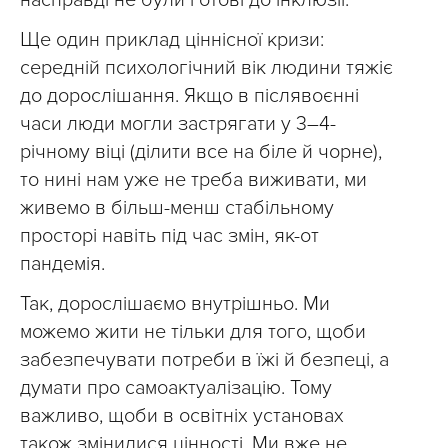
насправді не були готові до інклюзії.
Ще один приклад ціннісної кризи:
середній психологічний вік людини тяжіє
до дорослішання. Якщо в післявоєнні
часи люди могли застрягати у 3–4-
річному віці (ділити все на біле й чорне),
то нині нам уже не треба виживати, ми
живемо в більш-менш стабільному
просторі навіть під час змін, як-от
пандемія.
Так, дорослішаємо внутрішньо. Ми
можемо жити не тільки для того, щоби
забезпечувати потреби в їжі й безпеці, а
думати про самоактуалізацію. Тому
важливо, щоби в освітніх установах
також змінилися цінності. Ми вже не