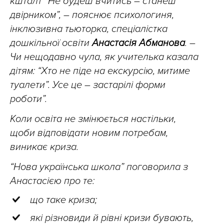
кшталт “Не будеш вчитись – станеш
двірником”, – пояснює психологиня,
інклюзивна тьюторка, спеціалістка
дошкільної освіти
Анастасія Абманова
. –
Чи нещодавно чула, як учителька казала
дітям: “Хто не піде на екскурсію, митиме
туалети”. Усе це – застарілі форми
роботи”.
Коли освіта не змінюється настільки,
щоби відповідати новим потребам,
виникає криза.
“Нова українська школа” поговорила з
Анастасією про те:
що таке криза;
які різновиди й рівні кризи бувають,