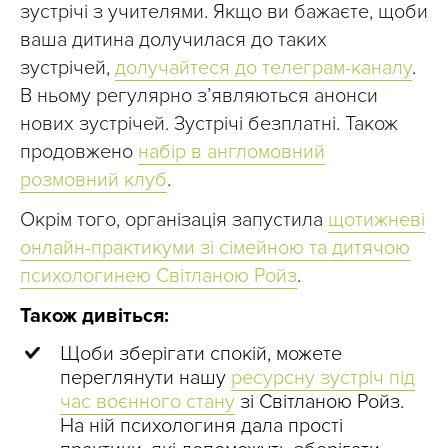
зустрічі з учителями. Якщо ви бажаєте, щоби
ваша дитина долучилася до таких
зустрічей,
долучайтеся до телеграм-каналу
.
В ньому регулярно зʼявляються анонси
нових зустрічей. Зустрічі безплатні. Також
продовжено
набір в англомовний
розмовний клуб
.
Окрім того, організація запустила
щотижневі
онлайн-практикуми зі сімейною та дитячою
психологинею Світланою Ройз
.
Також дивіться:
Щоби зберігати спокій, можете
переглянути нашу
ресурсну зустріч під
час воєнного стану
зі Світланою Ройз.
На ній психологиня дала прості