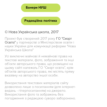
Банери НУШ
Редакційна політика
© Нова Українська школа, 2017
Проект був створений 2017 року
ГО "Смарт
Освіта"
у партнерстві з Міністерством освіти і
науки України для комунікації реформи "Нова
Українська Школа"
Усі виключні майнові й немайнові права на
текстові матеріали, фото, зображення та інші
об’єкти авторського права, що розміщені на
цьому сайті належать ГО “Смарт освіта”, крім
об’єктів авторського права, які містять пряму
вказівку на авторство іншої особи.
Використання текстових матеріалів сайту
дозволено лише з посиланням (для інтернет-
видань - гіперпосиланням) на джерело.
Використання фото та зображень без
погодження з редакцією суворо заборонено.