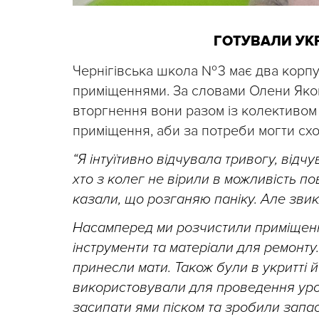
ГОТУВАЛИ УК
Чернігівська школа № 3 має два корпу
приміщеннями. За словами Олени Яко
вторгнення вони разом із колективом 
приміщення, аби за потреби могти схо
“Я інтуїтивно відчувала тривогу, від
хто з колег не вірили в можливість п
казали, що розганяю паніку. Але звикл
Насамперед ми розчистили приміщення, 
інструменти та матеріали для ремонту. 
принесли мати. Також були в укритті й 
використовували для проведення урокі
засипати ями піском та зробили запас