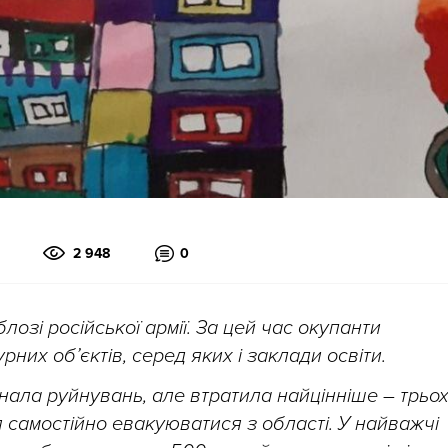
2 948
0
лозі російської армії. За цей час окупанти
них об’єктів, серед яких і заклади освіти.
ала руйнувань, але втратила найцінніше – трьо
я самостійно евакуюватися з області. У найважчі