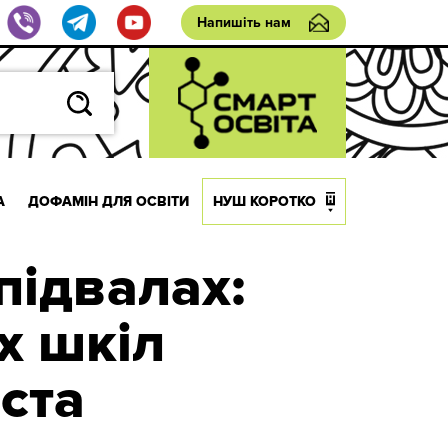
Напишіть нам
А
ДОФАМІН ДЛЯ ОСВІТИ
НУШ КОРОТКО
 підвалах:
х шкіл
ста