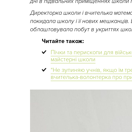
дні в підвальних приміщеннях школи п
Директорка школи і вчителька матем
покидала школу і її нових мешканців. 
облаштовувала побут в укриттях школ
Читайте також:
Пічки та перископи для
військ
майстерні школи
“Не зупиняю учнів, якщо їм тр
вчителька-волонтерка про при