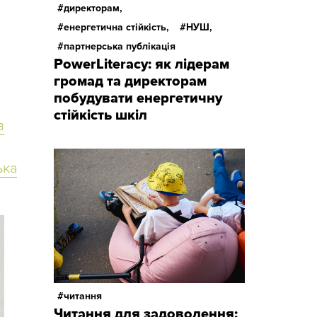
директорам,
енергетична стійкість,
НУШ,
партнерська публікація
PowerLiteracy: як лідерам
громад та директорам
побудувати енергетичну
стійкість шкіл
в
ька
читання
Читання для задоволення: