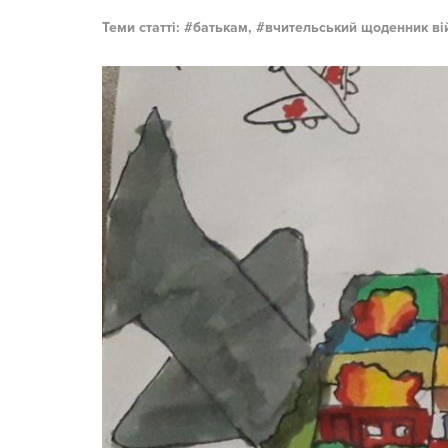
Теми статті:
батькам,
вчительський щоденник ві