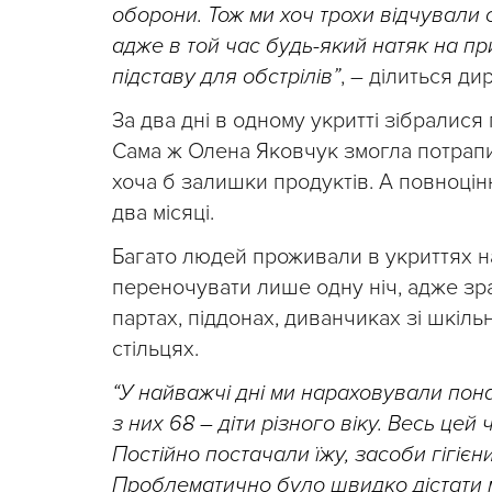
оборони. Тож ми хоч трохи відчували 
адже в той час будь-який натяк на пр
підставу для обстрілів”
, – ділиться ди
За два дні в одному укритті зібралися 
Сама ж Олена Яковчук змогла потрап
хоча б залишки продуктів. А повноці
два місяці.
Багато людей проживали в укриттях на п
переночувати лише одну ніч, адже зра
партах, піддонах, диванчиках зі шкіль
стільцях.
“У найважчі дні ми нараховували пона
з них 68 – діти різного віку. Весь це
Постійно постачали їжу, засоби гігієни
Проблематично було швидко дістати м