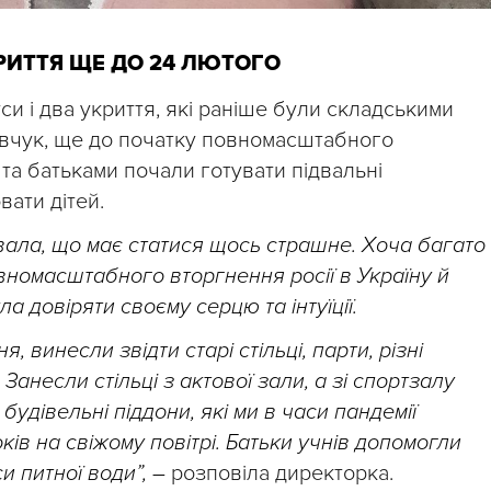
РИТТЯ ЩЕ ДО 24 ЛЮТОГО
си і два укриття, які раніше були складськими
вчук, ще до початку повномасштабного
та батьками почали готувати підвальні
вати дітей.
чувала, що має статися щось страшне. Хоча багато
овномасштабного вторгнення росії в Україну й
а довіряти своєму серцю та інтуїції.
винесли звідти старі стільці, парти, різні
Занесли стільці з актової зали, а зі спортзалу
будівельні піддони, які ми в часи пандемії
в на свіжому повітрі. Батьки учнів допомогли
и питної води”, –
розповіла директорка.