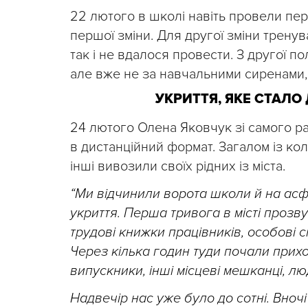
22 лютого в школі навіть провели пер
першої зміни. Для другої зміни трену
так і не вдалося провести. З другої п
але вже не за навчальними сиренами,
УКРИТТЯ, ЯКЕ СТАЛ
24 лютого Олена Яковчук зі самого р
в дистанційний формат. Загалом із ко
інші вивозили своїх рідних із міста.
“Ми відчинили ворота школи й на ас
укриття. Перша тривога в місті прозву
трудові книжки працівників, особові с
Через кілька годин туди почали приход
випускники, інші місцеві мешканці, лю
Надвечір нас уже було до сотні. Вночі