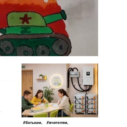
х
батькам,
вчителям,