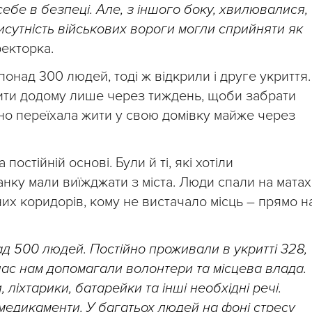
себе в безпеці. Але, з іншого боку, хвилювалися,
исутність військових вороги могли сприйняти як
ректорка.
понад 300 людей, тоді ж відкрили і друге укриття.
ити додому лише через тиждень, щоби забрати
нно переїхала жити у свою домівку майже через
остійній основі. Були й ті, які хотіли
нку мали виїжджати з міста. Люди спали на матах
них коридорів, кому не вистачало місць – прямо н
д 500 людей. Постійно проживали в укритті 328,
й час нам допомагали волонтери та місцева влада.
, ліхтарики, батарейки та інші необхідні речі.
едикаменти. У багатьох людей на фоні стресу