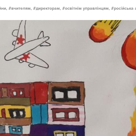
йни,
вчителям,
директорам,
освітнім управлінцям,
російська 