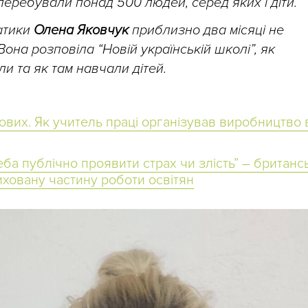
еребували понад 500 людей, серед яких і діти.
атики
Олена Яковчук
приблизно два місяці не
Вона розповіла “Новій українській школі”, як
и та як там навчали дітей.
ових.
Як учитель праці організував виробництво 
еба публічно проявити страх чи злість” – британс
ховану частину роботи освітян