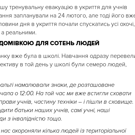
шу тренувальну евакуацію в укриття для учнів
вання запланували на 24 лютого, але тоді його вж
оловини дня в укриття почали спускатись усі охочі,
 а реальними.
О ДОМІВКОЮ ДЛЯ СОТЕНЬ ЛЮДЕЙ
анку вже була в школі. Навчання одразу перевел
лективу в той день у школі були семеро людей,
фальті намалювали знаки, де розташоване
чала о 12:00. На той час ми вже встигли сховати
прави учнів, частину техніки – і пішли в сховище.
ити батьки наших учнів, самі учні, наші
ди з інвалідністю тощо.
 нас охороняли кілька людей із територіальної