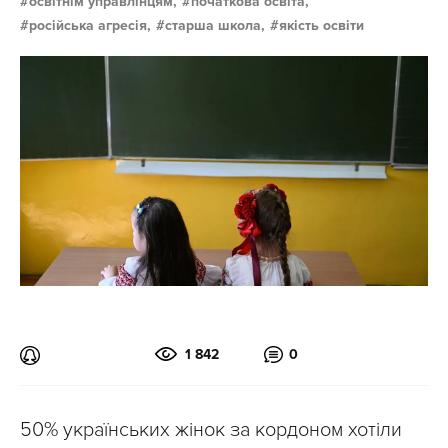
освітнім управлінцям,
початкова освіта,
російська агресія,
старша школа,
якість освіти
1 842
0
50% українських жінок за кордоном хотіли