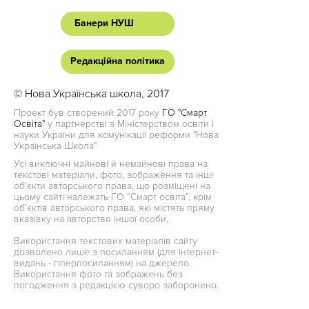
Банери НУШ
Редакційна політика
© Нова Українська школа, 2017
Проект був створений 2017 року
ГО "Смарт
Освіта"
у партнерстві з Міністерством освіти і
науки України для комунікації реформи "Нова
Українська Школа"
Усі виключні майнові й немайнові права на
текстові матеріали, фото, зображення та інші
об’єкти авторського права, що розміщені на
цьому сайті належать ГО “Смарт освіта”, крім
об’єктів авторського права, які містять пряму
вказівку на авторство іншої особи.
Використання текстових матеріалів сайту
дозволено лише з посиланням (для інтернет-
видань - гіперпосиланням) на джерело.
Використання фото та зображень без
погодження з редакцією суворо заборонено.