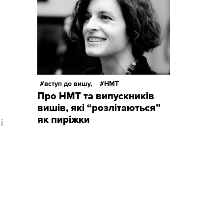
вступ до вишу,
НМТ
Про НМТ та випускників
вишів, які “розлітаються”
як пиріжки
і