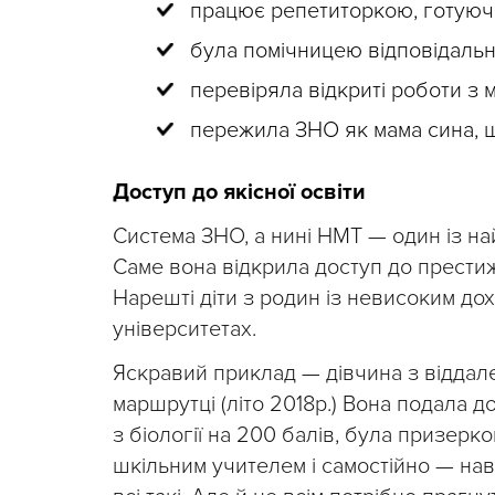
працює репетиторкою, готуючи 
була помічницею відповідальн
перевіряла відкриті роботи з 
пережила ЗНО як мама сина, щ
Доступ до якісної освіти
Система ЗНО, а нині НМТ — один із най
Саме вона відкрила доступ до престиж
Нарешті діти з родин із невисоким д
університетах.
Яскравий приклад — дівчина з віддале
маршрутці (літо 2018р.) Вона подала 
з біології на 200 балів, була призерк
шкільним учителем і самостійно — наві