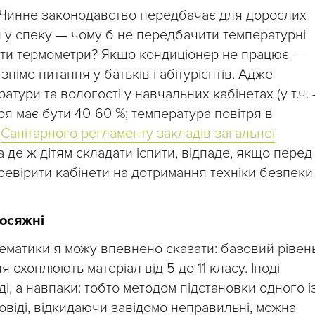
х. Чинне законодавство передбачає для дорослих
 у спеку — чому б не передбачити температурні
ісити термометри? Якщо кондиціонер не працює —
німе питання у батьків і абітурієнтів. Адже
ури та вологості у навчальних кабінетах (у т.ч. 
ря має бути 40-60 %; температура повітря в
х
Санітарного регламенту закладів загальної
а де ж дітям складати іспити, відпаде, якщо перед
евірити кабінети на дотримання техніки безпеки 
досяжні
тематики я можу впевнено сказати: базовий рівен
охоплюють матеріал від 5 до 11 класу. Іноді
ді, а навпаки: тобто методом підстановки одного і
повіді, відкидаючи завідомо неправильні, можна