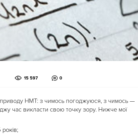
15 597
0
 приводу НМТ: з чимось погоджуюся, з чимось —
джу час викласти свою точку зору. Нижче мої
 років;