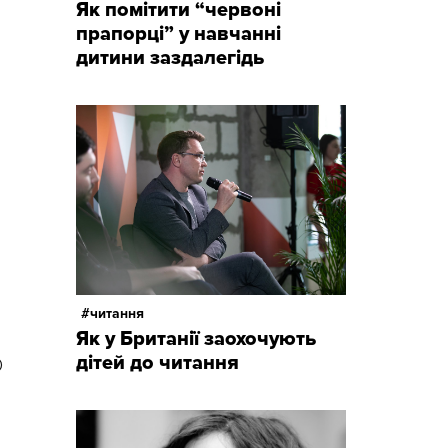
Як помітити “червоні
прапорці” у навчанні
дитини заздалегідь
читання
Як у Британії заохочують
дітей до читання
О