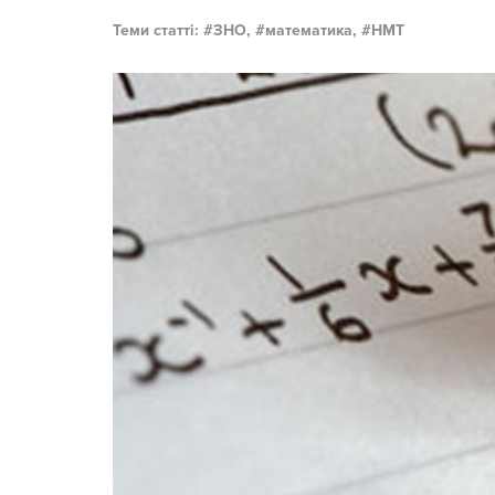
Теми статті:
ЗНО,
математика,
НМТ