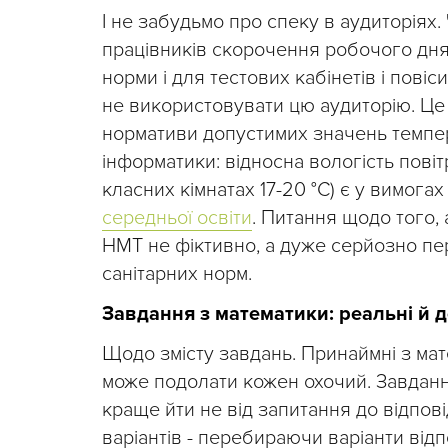
І не забудьмо про спеку в аудиторія
працівників скорочення робочого дня
норми і для тестових кабінетів і пов
не використовувати цю аудиторію. Це з
нормативи допустимих значень температ
інформатики: відносна вологість повіт
класних кімнатах 17-20 °C) є у вимога
середньої освіти
. Питання щодо того, 
НМТ не фіктивно, а дуже серйозно пер
санітарних норм.
Завдання з математики: реальні й 
Щодо змісту завдань. Принаймні з ма
може подолати кожен охочий. Завдання 
краще йти не від запитання до відпові
варіантів - перебираючи варіанти від