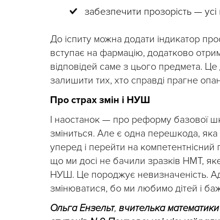
забезпечити прозорість — усі
До іспиту можна додати індикатор проф
вступає на фармацію, додатково отрим
відповідей саме з цього предмета. Це 
залишити тих, хто справді прагне опа
Про страх змін і НУШ
І наостанок — про реформу базової шк
зміниться. Але є одна перешкода, яка
уперед і перейти на компетентнісний пі
що ми досі не бачили зразків НМТ, як
НУШ. Це породжує невизначеність. А
змінюватися, бо ми любимо дітей і ба
Ольга Ензельт
,
вчителька математики П