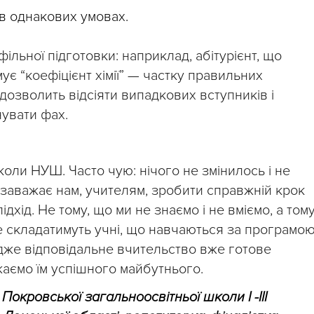
 в однакових умовах.
ільної підготовки: наприклад, абітурієнт, що
ує “коефіцієнт хімії” — частку правильних
дозволить відсіяти випадкових вступників і
нувати фах.
оли НУШ. Часто чую: нічого не змінилось і не
 заважає нам, учителям, зробити справжній крок
дхід. Не тому, що ми не знаємо і не вміємо, а том
е складатимуть учні, що навчаються за програмо
дже відповідальне вчительство вже готове
жаємо їм успішного майбутнього.
окровської загальноосвітньої школи І -ІІІ