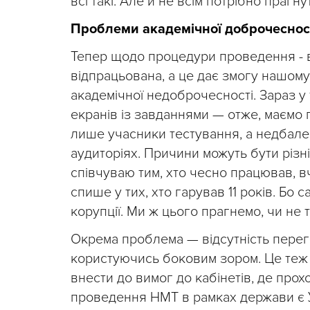
всі такі. Але й не всім потрібно праг
Проблеми академічної доброчеснос
Тепер щодо процедури проведення - в
відпрацьована, а це дає змогу нашом
академічної недоброчесності. Зараз 
екранів із завданнями — отже, маємо 
лише учасники тестування, а недбале 
аудиторіях. Причини можуть бути різні:
співчуваю тим, хто чесно працював, вч
спише у тих, хто гарував 11 років. Бо
корупції. Ми ж цього прагнемо, чи не 
Окрема проблема — відсутність перег
користуючись боковим зором. Це теж 
внести до вимог до кабінетів, де прохо
проведення НМТ в рамках держави є