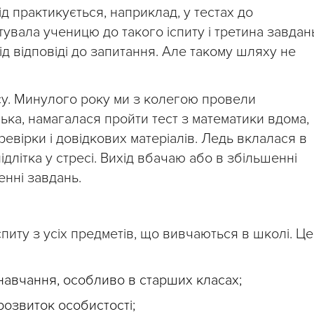
д практикується, наприклад, у тестах до
увала ученицю до такого іспиту і третина завдан
від відповіді до запитання. Але такому шляху не
су. Минулого року ми з колегою провели
ька, намагалася пройти тест з математики вдома,
ревірки і довідкових матеріалів. Ледь вклалася в
ідлітка у стресі. Вихід вбачаю або в збільшенні
енні завдань.
питу з усіх предметів, що вивчаються в школі. Це
 навчання, особливо в старших класах;
розвиток особистості;