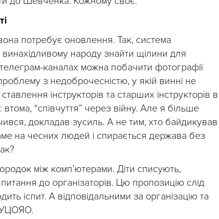
нути до Шевченка. Кожному своє.
ті
она потребує оновлення. Так, система
у винахідливому народу знайти щілини для
у телеграм-каналах можна побачити фотографії
проблему з недоброчесністю, у якій винні не
ставлення інструкторів та старших інструкторів в
 втома, “співчуття” через війну. Але я більше
ився, докладав зусиль. А не тим, хто байдикував 
 саме на чесних людей і спирається держава без
так?
ородок між комп’ютерами. Діти списують,
питання до організаторів. Цю пропозицію слід
дить іспит. А відповідальними за організацію та
 УЦОЯО.