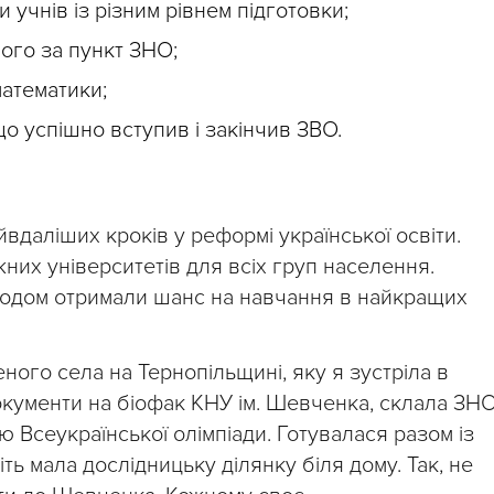
учнів із різним рівнем підготовки;
ого за пункт ЗНО;
математики;
о успішно вступив і закінчив ЗВО.
вдаліших кроків у реформі української освіти.
них університетів для всіх груп населення.
оходом отримали шанс на навчання в найкращих
ного села на Тернопільщині, яку я зустріла в
документи на біофак КНУ ім. Шевченка, склала ЗН
ою Всеукраїнської олімпіади. Готувалася разом із
ть мала дослідницьку ділянку біля дому. Так, не