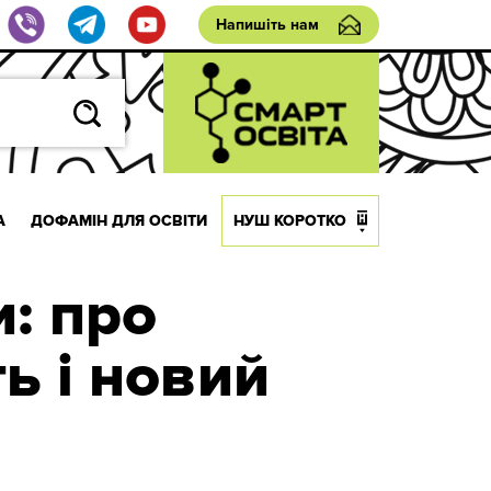
Напишіть нам
А
ДОФАМІН ДЛЯ ОСВІТИ
НУШ КОРОТКО
: про
ь і новий