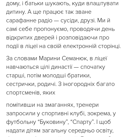
дому, і батьки шукають, куди влаштувати
дитину. А ще працює так зване
сарафанне радіо — сусіди, друзі. Ми й
самі себе пропонуємо, проводячи день
відкритих дверей і розповідаючи про
події в ліцеї на своїй електронній сторінці.
За словами Марини Семанюк, в ліцеї
навчаються цілі династії — спочатку
старші, потім молодші братики,
сестрички, родичі. З іногородніх багато
спортсменів, яких
помітивши на змаганнях, тренери
запросили у спортивні клубі, зокрема, у
футбольну “Буковину”, “Спарту”. І щоб
надати дітям загальну середньо освіту,