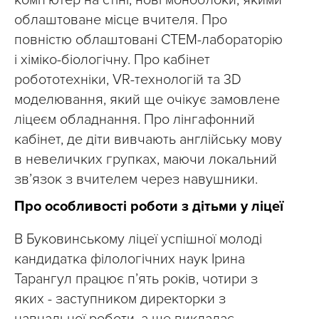
облаштоване місце вчителя. Про
повністю облаштовані СТЕМ-лабораторію
і хіміко-біологічну. Про кабінет
робототехніки, VR-технологій та 3D
моделювання, який ще очікує замовлене
ліцеєм обладнання. Про лінгафонний
кабінет, де діти вивчають англійську мову
в невеличких групках, маючи локальний
зв’язок з вчителем через навушники.
Про особливості роботи з дітьми у ліцеї
В Буковинському ліцеї успішної молоді
кандидатка філологічних наук Ірина
Тарангул працює п’ять років, чотири з
яких - заступником директорки з
навчальної роботи, а ще викладає