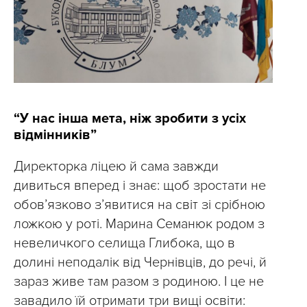
“У нас інша мета, ніж зробити з усіх
відмінників”
Директорка ліцею й сама завжди
дивиться вперед і знає: щоб зростати не
обов’язково з’явитися на світ зі срібною
ложкою у роті. Марина Семанюк родом з
невеличкого селища Глибока, що в
долині неподалік від Чернівців, до речі, й
зараз живе там разом з родиною. І це не
завадило їй отримати три вищі освіти: