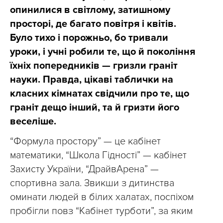
опинилися в світлому, затишному
просторі, де багато повітря і квітів.
Було тихо і порожньо, бо тривали
уроки, і учні робили те, що й покоління
їхніх попередників — гризли граніт
науки. Правда, цікаві таблички на
класних кімнатах свідчили про те, що
граніт дещо інший, та й гризти його
веселіше.
“Формула простору” — це кабінет
математики, “Школа Гідності” — кабінет
Захисту України, “ДрайвАрена” —
спортивна зала. Звикши з дитинства
оминати людей в білих халатах, поспіхом
пробігли повз “Кабінет турботи”, за яким