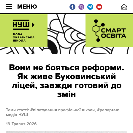
МЕНЮ
Вони не бояться реформи.
Як живе Буковинський
ліцей, завжди готовий до
змін
Теми статті:
пілотування профільної школи,
репортаж
медіа НУШ
19 Травня 2026