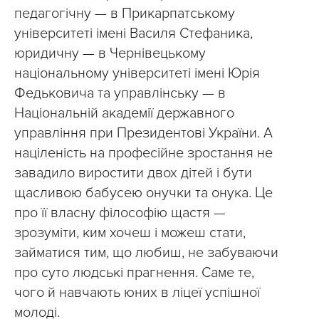
педагогічну — в Прикарпатському
університеті імені Василя Стефаника,
юридичну — в Чернівецькому
національному університеті імені Юрія
Федьковича та управлінську — в
Національній академії державного
управління при Президентові України. А
націленість на професійне зростання не
завадило виростити двох дітей і бути
щасливою бабусею онучки та онука. Це
про її власну філософію щастя —
зрозуміти, ким хочеш і можеш стати,
займатися тим, що любиш, не забуваючи
про суто людські прагнення. Саме те,
чого й навчають юних в ліцеї успішної
молоді.