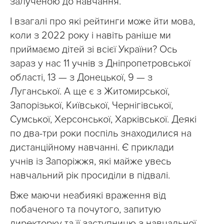
залученою до навчання.
І взагалі про які рейтинги може йти мова,
коли з 2022 року і навіть раніше ми
приймаємо дітей зі всієї України? Ось
зараз у нас 11 учнів з Дніпропетровської
області, 13 — з Донецької, 9 — з
Луганської. А ще є з Житомирської,
Запорізької, Київської, Чернігівської,
Сумської, Херсонської, Харківської. Деякі
по два-три роки поспіль знаходилися на
дистанційному навчанні. Є приклади
учнів із Запоріжжя, які майже увесь
навчальний рік просиділи в підвалі.
Вже маючи неабиякі враження від
побаченого та почутого, запитую
директорку та її заступницю з навчальної