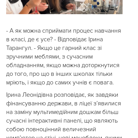
- А як можна сприймати процес навчання
в класі, де є усе? - Відповідає Ірина
Тарангул. - Якщо це гарний клас зі
зручними меблями, з сучасним
обладнанням, якщо можна доторкнутися
до того, про що в інших школах тільки
мріють, і якщо до самих учнів є повага.
Ірина Леонідівна розповідає, як завдяки
фінансуванню держави, в ліцеї з’явилися
на заміну мультимедійним дошкам більш
сучасні інтерактивні панелі, що являють
собою повноцінний величезний
комп’ютер на стіні, нові моноблоки, якими