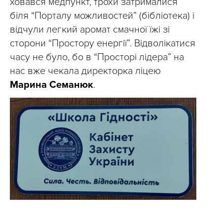
ховався медпункт, трохи затрималися
біля “Порталу можливостей” (бібліотека) і
відчули легкий аромат смачної їжі зі
сторони “Простору енергії”. Відволікатися
часу не було, бо в “Просторі лідера” на
нас вже чекала директорка ліцею
Марина Семанюк
.