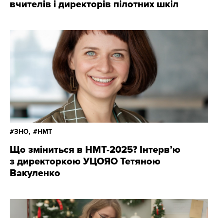
вчителів і директорів пілотних шкіл
ЗНО,
НМТ
Що зміниться в НМТ-2025? Інтерв’ю
з директоркою УЦОЯО Тетяною
Вакуленко