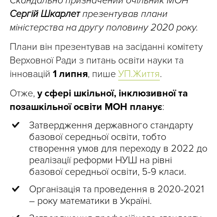
Скандально призначений очільник МОН
Сергій Шкарлет
презентував плани
міністерства на другу половину 2020 року.
Плани він презентував на засіданні комітету
Верховної Ради з питань освіти науки та
інновацій
1 липня
, пише
УП.Життя
.
Отже,
у сфері шкільної, інклюзивної та
позашкільної освіти МОН планує
:
Затвердження державного стандарту
базової середньої освіти, тобто
створення умов для переходу в 2022 до
реалізації реформи НУШ на рівні
базової середньої освіти, 5-9 класи.
О
рганізація та проведення в 2020-2021
– року математики в Україні.