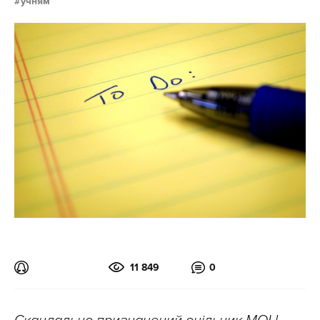
учням
11 849
0