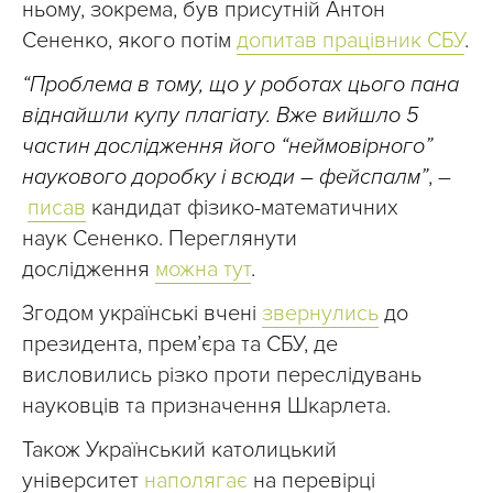
ньому, зокрема, був присутній Антон
Сененко, якого потім
допитав працівник СБУ
.
“Проблема в тому, що у роботах цього пана
віднайшли купу плагіату. Вже вийшло 5
частин дослідження його “неймовірного”
наукового доробку і всюди – фейспалм”
, –
писав
кандидат фізико-математичних
наук Сененко. Переглянути
дослідження
можна тут
.
Згодом українські вчені
звернулись
до
президента, прем’єра та СБУ, де
висловились різко проти переслідувань
науковців та призначення Шкарлета.
Також Український католицький
університет
наполягає
на перевірці