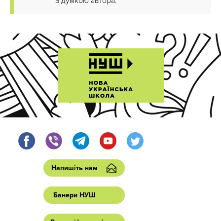
з думкою автора.
Напишіть нам
Банери НУШ