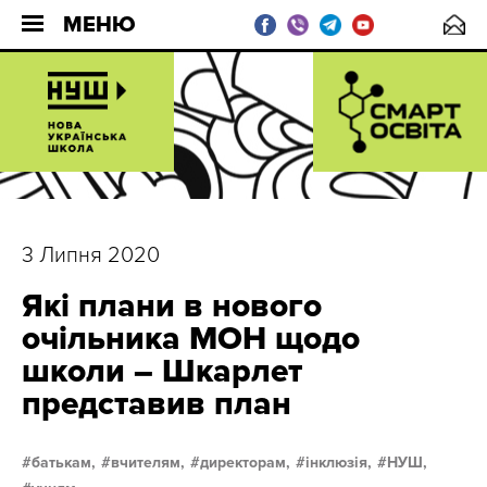
МЕНЮ
3 Липня 2020
Які плани в нового
очільника МОН щодо
школи – Шкарлет
представив план
батькам,
вчителям,
директорам,
інклюзія,
НУШ,