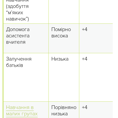
навчання
(здобуття
“м’яких
навичок”)
Допомога
Помірно
+4
асистента
висока
вчителя
Залучення
Низька
+4
батьків
Навчання в
Порівняно
+4
малих групах
низька