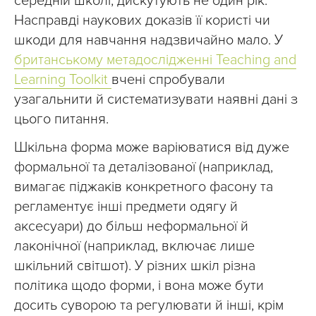
середній школі, дискутують не один рік.
Насправді наукових доказів її користі чи
шкоди для навчання надзвичайно мало. У
британському метадослідженні Teaching and
Learning Toolkit
вчені спробували
узагальнити й систематизувати наявні дані з
цього питання.
Шкільна форма може варіюватися від дуже
формальної та деталізованої (наприклад,
вимагає піджаків конкретного фасону та
регламентує інші предмети одягу й
аксесуари) до більш неформальної й
лаконічної (наприклад, включає лише
шкільний світшот). У різних шкіл різна
політика щодо форми, і вона може бути
досить суворою та регулювати й інші, крім