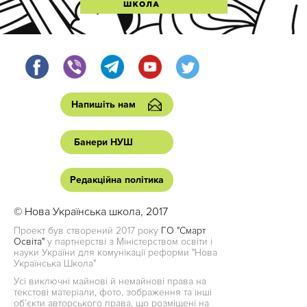
Напишіть нам
Банери НУШ
Редакційна політика
© Нова Українська школа, 2017
Проект був створений 2017 року
ГО "Смарт
Освіта"
у партнерстві з Міністерством освіти і
науки України для комунікації реформи "Нова
Українська Школа"
Усі виключні майнові й немайнові права на
текстові матеріали, фото, зображення та інші
об’єкти авторського права, що розміщені на