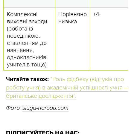
Комплексні
Порівняно
+4
виховні заходи
низька
(робота із
поведінкою,
ставленням до
навчання,
однокласників,
учителів тощо)
Читайте також:
“Роль фідбеку (відгуків про
роботу учня) в академічній успішності учня –
британське дослідження”.
Фото:
sluga-narodu.com
ПІДПИСУЙТЕСЬ НА НАС: