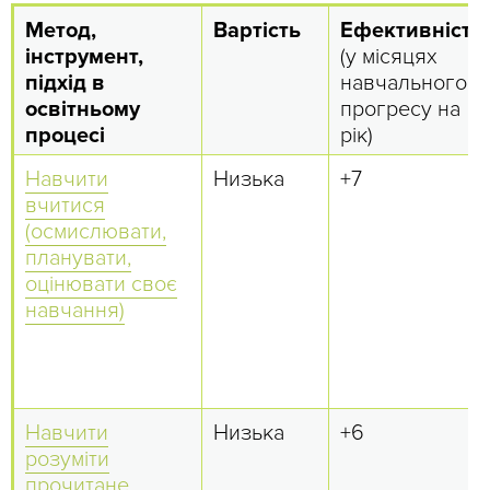
Метод,
Вартість
Ефективність
інструмент,
(у місяцях
підхід в
навчального
освітньому
прогресу на
процесі
рік)
Навчити
Низька
+7
вчитися
(осмислювати,
планувати,
оцінювати своє
навчання)
Навчити
Низька
+6
розуміти
прочитане