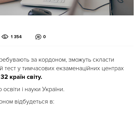
1 354
0
 перебувають за кордоном, зможуть скласти
 тест у тимчасових екзаменаційних центрах
 32 країн світу.
 освіти і науки України.
оном відбудеться в: