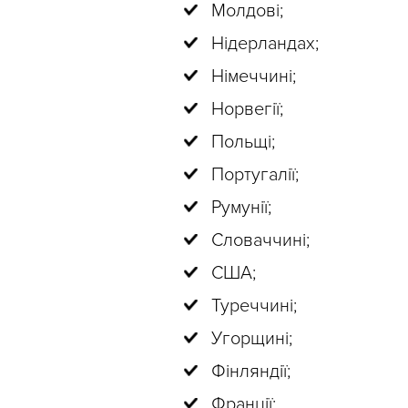
Молдові;
Нідерландах;
Німеччині;
Норвегії;
Польщі;
Португалії;
Румунії;
Словаччині;
США;
Туреччині;
Угорщині;
Фінляндії;
Франції;