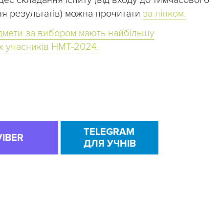
цес складання іспиту (від входу до тимчасового
я результатів) можна прочитати
за лінком.
едмети за вибором мають найбільшу
х учасників НМТ-2024.
TELEGRAM
VIBER
ДЛЯ УЧНІВ