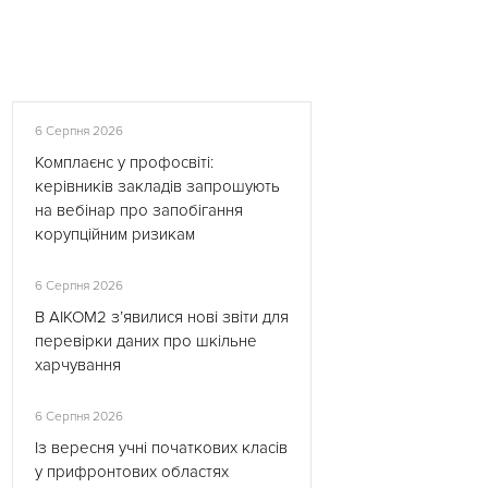
6 Серпня 2026
Комплаєнс у профосвіті:
керівників закладів запрошують
на вебінар про запобігання
корупційним ризикам
6 Серпня 2026
В АІКОМ2 з’явилися нові звіти для
перевірки даних про шкільне
харчування
6 Серпня 2026
Із вересня учні початкових класів
у прифронтових областях