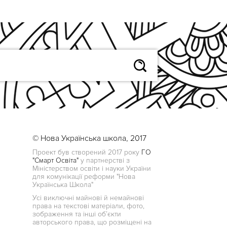
© Нова Українська школа, 2017
Проект був створений 2017 року
ГО
"Смарт Освіта"
у партнерстві з
Міністерством освіти і науки України
для комунікації реформи "Нова
Українська Школа"
Усі виключні майнові й немайнові
права на текстові матеріали, фото,
зображення та інші об’єкти
авторського права, що розміщені на