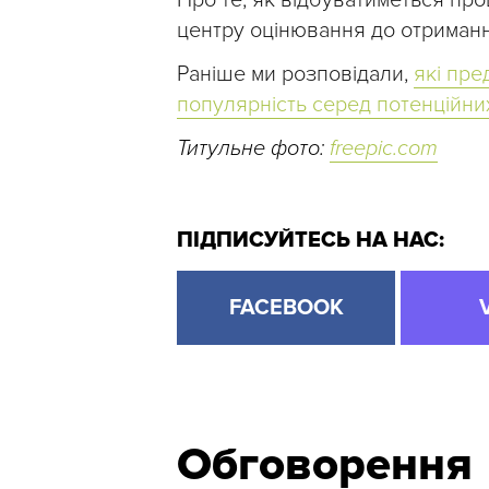
Про те, як відбуватиметься про
центру оцінювання до отриманн
Раніше ми розповідали,
які пр
популярність серед потенційни
Титульне фото:
freepic.com
ПІДПИСУЙТЕСЬ НА НАС:
FACEBOOK
Обговорення