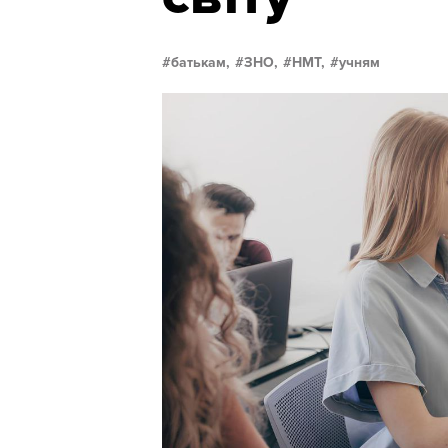
батькам,
ЗНО,
НМТ,
учням