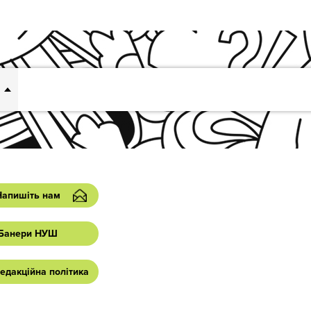
Напишіть нам
Банери НУШ
едакційна політика