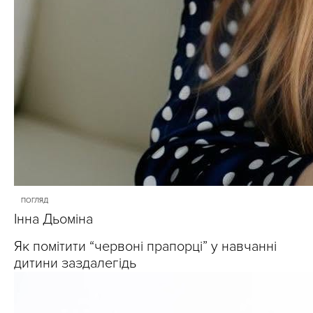
ПОГЛЯД
Інна Дьоміна
Як помітити “червоні прапорці” у навчанні
дитини заздалегідь