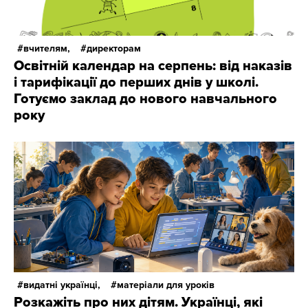
вчителям,
директорам
Освітній календар на серпень: від наказів
і тарифікації до перших днів у школі.
Готуємо заклад до нового навчального
року
видатні українці,
матеріали для уроків
Розкажіть про них дітям. Українці, які