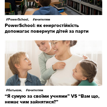
PowerSchool,
вчителям
PowerSchool: як енергостійкість
допомагає повернути дітей за парти
батькам,
вчителям
“Я сумую за своїми учнями” VS “Вам що,
немає чим зайнятися?”