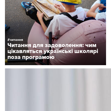
читання
Читання для задоволення: чим
цікавляться українські школярі
поза програмою