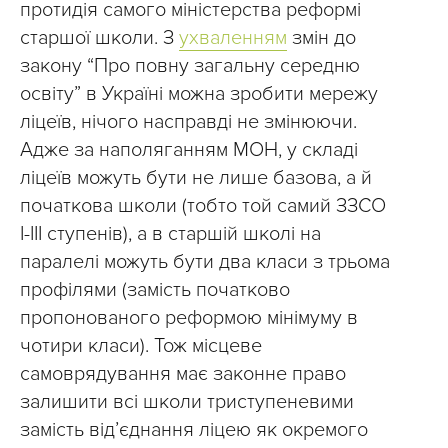
протидія самого міністерства реформі
старшої школи. З
ухваленням
змін до
закону “Про повну загальну середню
освіту” в Україні можна зробити мережу
ліцеїв, нічого насправді не змінюючи.
Адже за наполяганням МОН, у складі
ліцеїв можуть бути не лише базова, а й
початкова школи (тобто той самий ЗЗСО
І-III ступенів), а в старшій школі на
паралелі можуть бути два класи з трьома
профілями (замість початково
пропонованого реформою мінімуму в
чотири класи). Тож місцеве
самоврядування має законне право
залишити всі школи триступеневими
замість відʼєднання ліцею як окремого