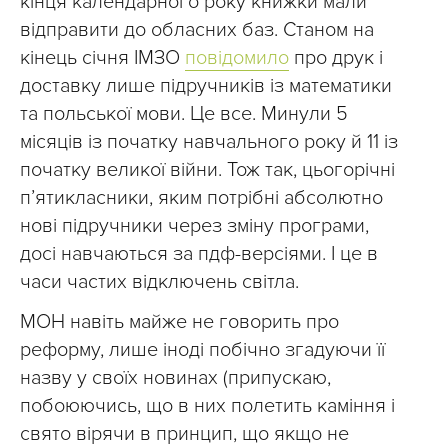
кінця календарного року книжки мали
відправити до обласних баз. Станом на
кінець січня ІМЗО
повідомило
про друк і
доставку лише підручників із математики
та польської мови. Це все. Минули 5
місяців із початку навчального року й 11 із
початку великої війни. Тож так, цьогорічні
пʼятикласники, яким потрібні абсолютно
нові підручники через зміну програми,
досі навчаються за пдф-версіями. І це в
часи частих відключень світла.
МОН навіть майже не говорить про
реформу, лише іноді побічно згадуючи її
назву у своїх новинах (припускаю,
побоюючись, що в них полетить каміння і
свято вірячи в принцип, що якщо не