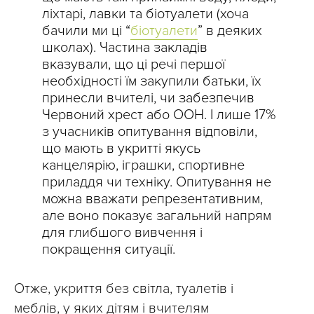
ліхтарі, лавки та біотуалети (хоча
бачили ми ці “
біотуалети
” в деяких
школах). Частина закладів
вказували, що ці речі першої
необхідності їм закупили батьки, їх
принесли вчителі, чи забезпечив
Червоний хрест або ООН. І лише 17%
з учасників опитування відповіли,
що мають в укритті якусь
канцелярію, іграшки, спортивне
приладдя чи техніку. Опитування не
можна вважати репрезентативним,
але воно показує загальний напрям
для глибшого вивчення і
покращення ситуації.
Отже, укриття без світла, туалетів і
меблів, у яких дітям і вчителям