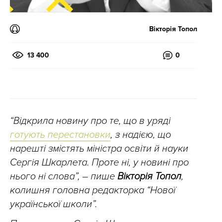
Вікторія Топол
13 400
0
“Відкрила
новину про те, що в уряді
готують перестановки
,
з надією, щ
о
нарешті з
містять міністра освіти й науки
Сергія Шкарлета. Проте ні, у новині про
нього ні слова”, – пише
Вікторія Топол
,
колишня головна редакторка “Нової
української школи”.