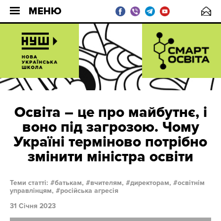
МЕНЮ
Освіта – це про майбутнє, і
воно під загрозою. Чому
Україні терміново потрібно
змінити міністра освіти
Теми статті:
батькам,
вчителям,
директорам,
освітнім
управлінцям,
російська агресія
31 Січня 2023