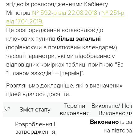
згідно із розпорядженнями Кабінету
Міністрів
№ 592-р від 22.08.2018
і
№ 251-р
від 17.04.2019.
Це розпорядження встановлює до
ключових пунктів
більш загальні
(порівнюючи з початковим календарем)
часові параметри, які ми відобразимо у
відповідних комірках таблиці поміткою “За
“Планом заходів” – [термін]”.
Розгляньмо докладніше, які з визначених
цілей вдалося досягти.
Терміни
Виконано/ Не ви
№
Зміст етапу
виконання
Виконано час
Виконано
із зап
Розроблення і
на півтора р
затвердження