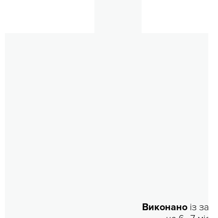
Виконано
із зап