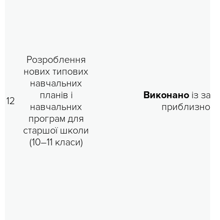
Розроблення
нових типових
навчальних
планів і
Виконано
із зап
12
навчальних
приблизно на
програм для
старшої школи
(10–11 класи)