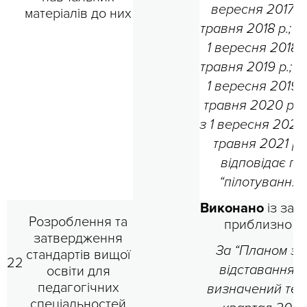
вересня 2017 р
матеріалів до них
травня 2018 р.; 2
1 вересня 2018 р
травня 2019 р.; 3
1 вересня 2019 р
травня 2020 р.; 
з 1 вересня 2020
травня 2021 ро
відповідає гр
“пілотування
Виконано
із зап
Розроблення та
приблизно на
затвердження
За “Планом за
стандартів вищої
22
відставання н
освіти для
педагогічних
визначений терм
спеціальностей