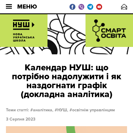
МЕНЮ
Календар НУШ: що
потрібно надолужити і як
наздогнати графік
(докладна аналітика)
Теми статті:
аналітика,
НУШ,
освітнім управлінцям
3 Серпня 2023