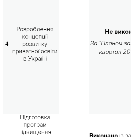
Розроблення
Не викона
концепції
За “Планом заход
4
розвитку
приватної освіти
квартал 2018
в Україні
Підготовка
програм
підвищення
Виконано
із зап