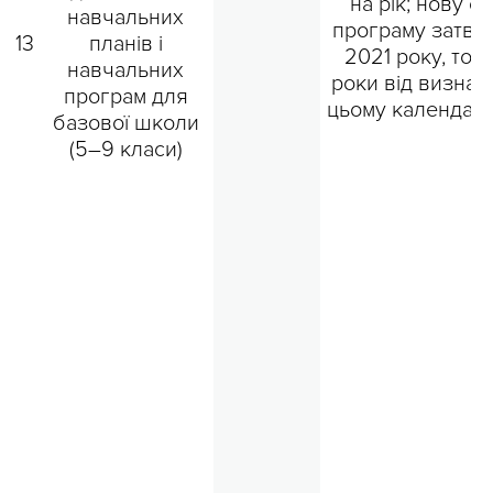
на рік; нову о
навчальних
програму затв
13
планів і
2021 року, тобт
навчальних
роки від визнач
програм для
цьому календарі
базової школи
(5–9 класи)