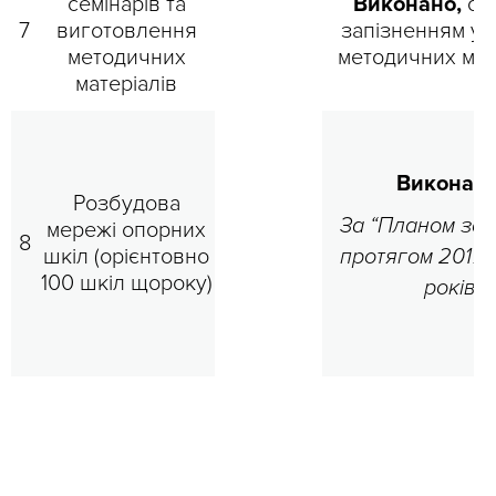
семінарів та
Виконано,
одн
7
виготовлення
запізненням у 
методичних
методичних мат
матеріалів
Виконано
Розбудова
За “Планом зах
мережі опорних
8
шкіл (орієнтовно
протягом 2017 
100 шкіл щороку)
років