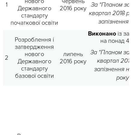
нового
червень
1
За “Планом заход
Державного
2016 року
квартал 2018 рок
стандарту
запізнення н
початкової освіти
Виконано
із зап
Розроблення і
на понад 4 р
затвердження
За “Планом заход
нового
липень
2
квартал 2019 
Державного
2016 року
стандарту
запізнення на 
базової освіти
року