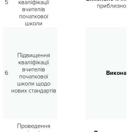
5
кваліфікації
приблизно на
вчителів
початкової
школи
Підвищення
кваліфікації
вчителів
6
Виконан
початкової
школи щодо
нових стандартів
Проведення