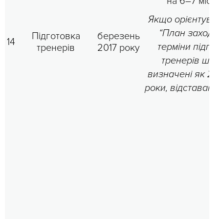
на 6–7 місяц
Якщо орієнтува
“План заходів
Підготовка
березень
14
терміни підго
тренерів
2017 року
тренерів ши
визначені як 20
роки, відставан