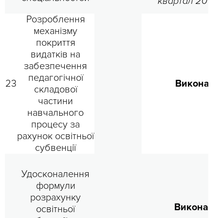
квартал 2018
Розроблення
механізму
покриття
видатків на
забезпечення
педагогічної
23
Виконан
складової
частини
навчального
процесу за
рахунок освітньої
субвенції
Удосконалення
формули
розрахунку
Виконано
освітньої