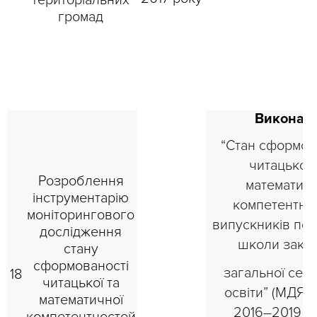
територіальних
громад
Виконан
“Стан сформов
читацької 
Розроблення
математичн
інструментарію
компетентно
моніторингового
випускників поч
дослідження
школи закла
стану
сформованості
загальної сер
18
читацької та
освіти” (МДЯП
математичної
2016–2019 р