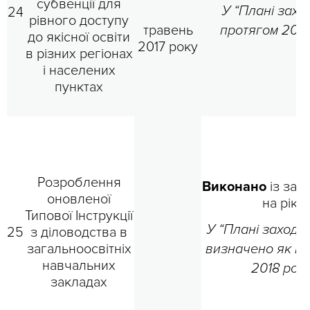
субвенції для
У “Плані заход
24
рівного доступу
травень
протягом 2018
до якісної освіти
2017 року
в різних регіонах
і населених
пунктах
Розроблення
Виконано
із зап
оновленої
на рік.
Типової Інструкції
У “Плані заходів
25
з діловодства в
загальноосвітніх
визначено як III
навчальних
2018 рок
закладах