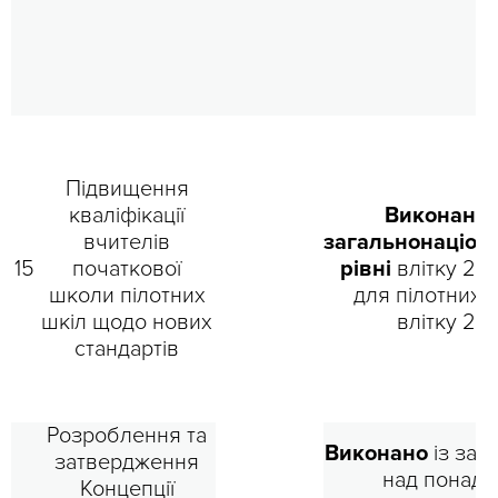
Підвищення
кваліфікації
Виконано 
вчителів
загальнонаціон
15
початкової
рівні
влітку 201
школи пілотних
для пілотних 
шкіл щодо нових
влітку 201
стандартів
Розроблення та
Виконано
із зап
затвердження
над понад р
Концепції