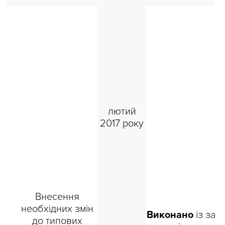
лютий
2017 року
Внесення
необхідних змін
Виконано
із зап
до типових