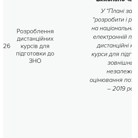
У “Плані захо
“розробити і ро
на національній 
Розроблення
електронній пл
дистанційних
дистанційні ку
26
курсів для
підготовки до
курси для підго
ЗНО
зовнішньо
незалежно
оцінювання потя
– 2019 рокі