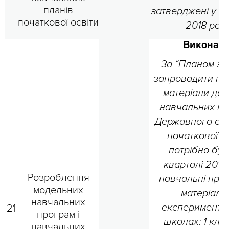
планів
затверджені у ІІ 
початкової освіти
2018 рок
Виконано
За “Планом за
запровадити на
матеріали до 
навчальних п
Державного ст
початкової о
потрібно було
кварталі 2018 
Розроблення
навчальні прог
модельних
матеріали
навчальних
експеримента
21
програм і
школах: 1 клас
навчальних