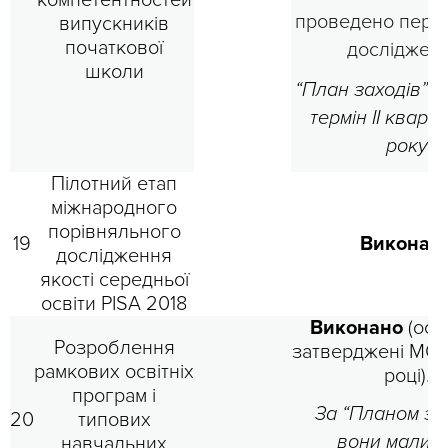
компетентностей
проведено перш
випускників
початкової
дослідженн
школи
“План заходів” 
термін IІ кварт
року
Пілотний етап
міжнародного
порівняльного
19
Виконан
дослідження
якості середньої
освіти PISA 2018
Виконано
(ост
Розроблення
затверджені МО
рамкових освітніх
році).
програм і
За “Планом за
20
типових
вони мали б
навчальних