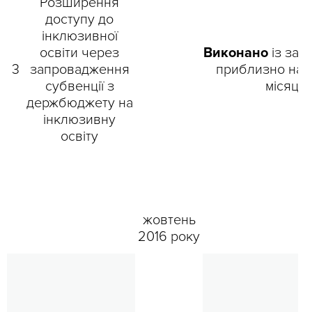
Розширення
доступу до
інклюзивної
освіти через
Виконано
із зап
3
запровадження
приблизно на 
субвенції з
місяці
держбюджету на
інклюзивну
освіту
жовтень
2016 року