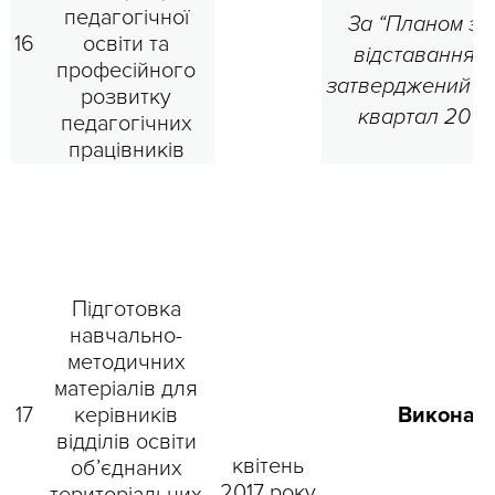
педагогічної
За “Планом за
16
освіти та
відставання н
професійного
затверджений тер
розвитку
квартал 2018
педагогічних
працівників
Підготовка
навчально-
методичних
матеріалів для
17
керівників
Виконан
відділів освіти
квітень
об’єднаних
2017 року