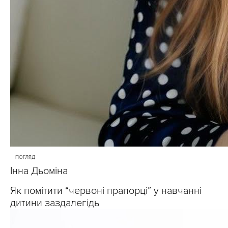
ПОГЛЯД
Інна Дьоміна
Як помітити “червоні прапорці” у навчанні
дитини заздалегідь