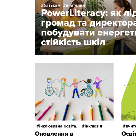
батькам,
вчителям
PowerLiteracy: як л
громад та директор
побудувати енергет
стійкість шкіл
інклюзивна освіта,
інклюзія
вчит
Оновлення в
Осві