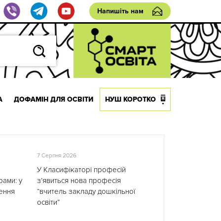
Напишіть нам
А
ДОФАМІН ДЛЯ ОСВІТИ
НУШ КОРОТКО
7 Серпня 2026
У Класифікаторі професій
ами: у
з’явиться нова професія
ення
“вчитель закладу дошкільної
освіти”