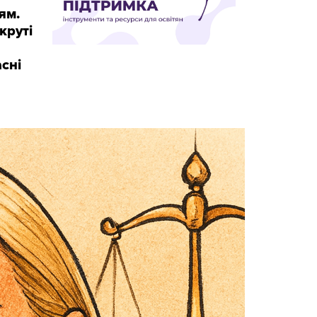
ям.
круті
асні
Є
ПИТАННЯ