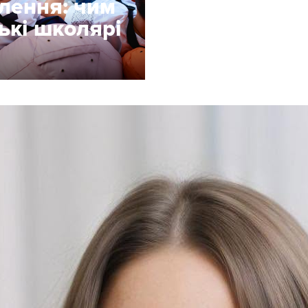
лення: чим
ькі школярі