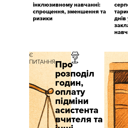
інклюзивному навчанні:
серпе
спрощення, зменшення та
тари
ризики
днів
закл
навч
Є
ПИТАННЯ
Про
розподіл
годин,
оплату
підміни
асистента
вчителя та