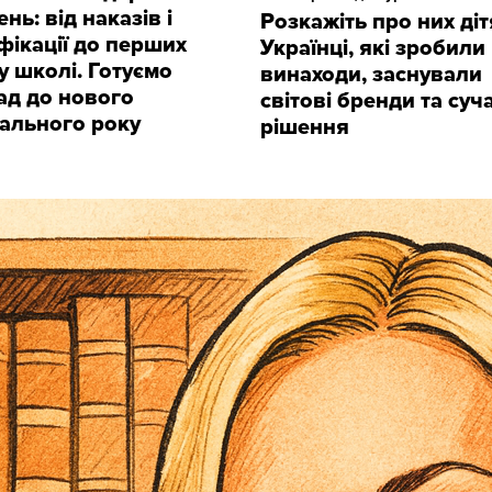
нь: від наказів і
Розкажіть про них діт
фікації до перших
Українці, які зробили 
 у школі. Готуємо
винаходи, заснували
ад до нового
світові бренди та суч
ального року
рішення