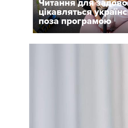
Читання для задово
цікавляться українс
поза програмою