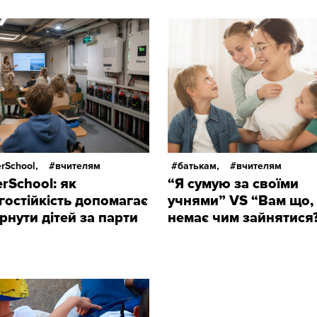
rSchool,
вчителям
батькам,
вчителям
rSchool: як
“Я сумую за своїми
гостійкість допомагає
учнями” VS “Вам що,
рнути дітей за парти
немає чим зайнятися