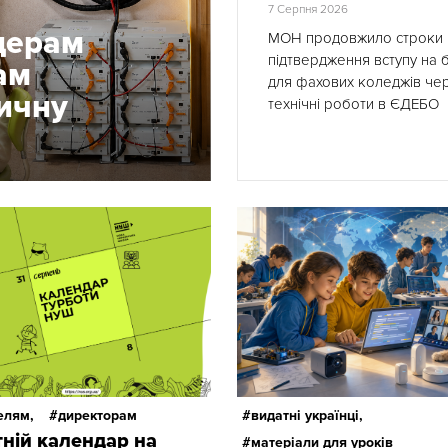
7 Серпня 2026
ідерам
МОН продовжило строки
підтвердження вступу на
ам
для фахових коледжів че
ичну
технічні роботи в ЄДЕБО
елям,
директорам
видатні українці,
тній календар на
матеріали для уроків