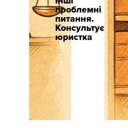
інші
проблемні
питання.
Консультує
юристка