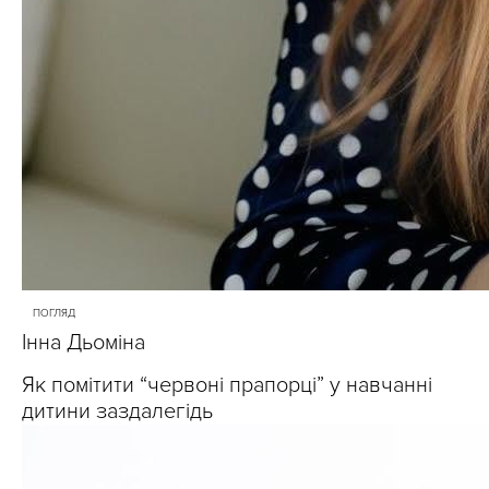
ПОГЛЯД
Інна Дьоміна
Як помітити “червоні прапорці” у навчанні
дитини заздалегідь