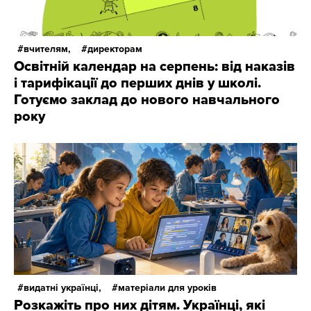
вчителям,
директорам
Освітній календар на серпень: від наказів
і тарифікації до перших днів у школі.
Готуємо заклад до нового навчального
року
видатні українці,
матеріали для уроків
Розкажіть про них дітям. Українці, які