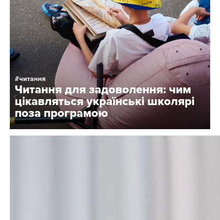
читання
Читання для задоволення: чим
цікавляться українські школярі
поза програмою