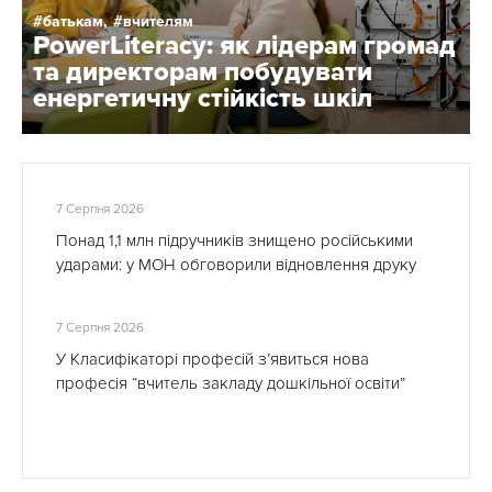
батькам,
вчителям
PowerLiteracy: як лідерам громад
та директорам побудувати
енергетичну стійкість шкіл
7 Серпня 2026
Понад 1,1 млн підручників знищено російськими
ударами: у МОН обговорили відновлення друку
7 Серпня 2026
У Класифікаторі професій з’явиться нова
професія “вчитель закладу дошкільної освіти”