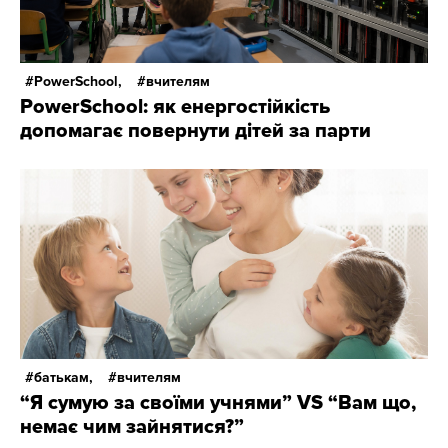
PowerSchool,
вчителям
PowerSchool: як енергостійкість
допомагає повернути дітей за парти
батькам,
вчителям
“Я сумую за своїми учнями” VS “Вам що,
немає чим зайнятися?”