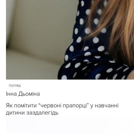
ПОГЛЯД
Інна Дьоміна
Як помітити “червоні прапорці” у навчанні
дитини заздалегідь