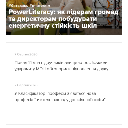
батькам,
вчителям
PowerLiteracy: як лідерам громад
та директорам побудувати
енергетичну стійкість шкіл
7 Серпня 2026
Понад 1,1 млн підручників знищено російськими
ударами: у МОН обговорили відновлення друку
7 Серпня 2026
У Класифікаторі професій з’явиться нова
професія “вчитель закладу дошкільної освіти”