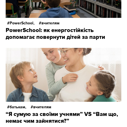
PowerSchool,
вчителям
PowerSchool: як енергостійкість
допомагає повернути дітей за парти
батькам,
вчителям
“Я сумую за своїми учнями” VS “Вам що,
немає чим зайнятися?”