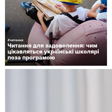
читання
Читання для задоволення: чим
цікавляться українські школярі
поза програмою