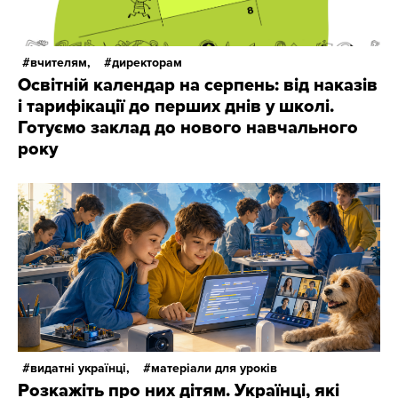
вчителям,
директорам
Освітній календар на серпень: від наказів
і тарифікації до перших днів у школі.
Готуємо заклад до нового навчального
року
видатні українці,
матеріали для уроків
Розкажіть про них дітям. Українці, які