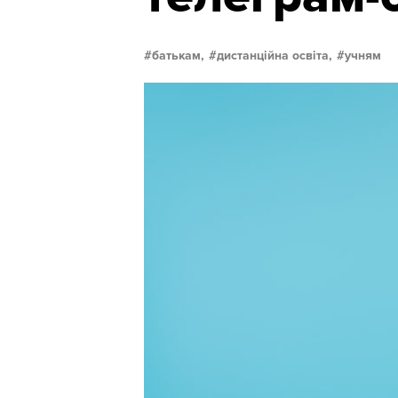
батькам,
дистанційна освіта,
учням