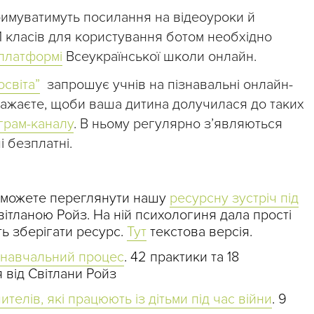
тримуватимуть посилання на відеоуроки й
1 класів для користування ботом необхідно
платформі
Всеукраїнської школи онлайн.
освіта”
запрошує учнів на пізнавальні онлайн-
 бажаєте, щоби ваша дитина долучилася до таких
грам-каналу
. В ньому регулярно з’являються
і безплатні.
, можете переглянути нашу
ресурсну зустріч під
вітланою Ройз. На ній психологиня дала прості
ть зберігати ресурс.
Тут
текстова версія.
 навчальний процес
. 42 практики та 18
 від Світлани Ройз
ителів, які працюють із дітьми під час війни
. 9