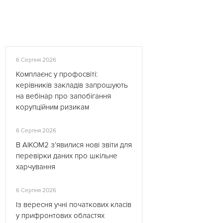
6 Серпня 2026
Комплаєнс у профосвіті:
керівників закладів запрошують
на вебінар про запобігання
корупційним ризикам
6 Серпня 2026
В АІКОМ2 з’явилися нові звіти для
перевірки даних про шкільне
харчування
6 Серпня 2026
Із вересня учні початкових класів
у прифронтових областях