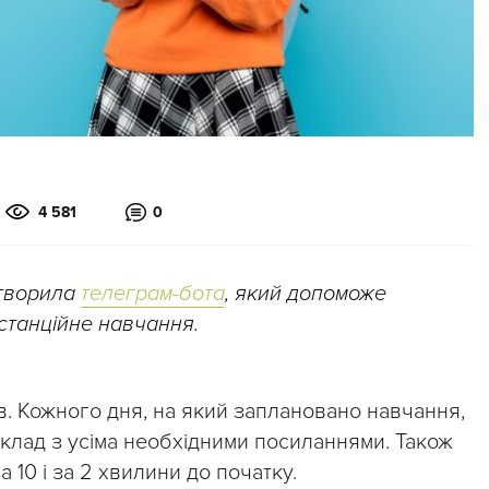
4 581
0
створила
телеграм-бота
, який допоможе
истанційне навчання.
ів. Кожного дня, на який заплановано навчання,
клад з усіма необхідними посиланнями. Також
 10 і за 2 хвилини до початку.