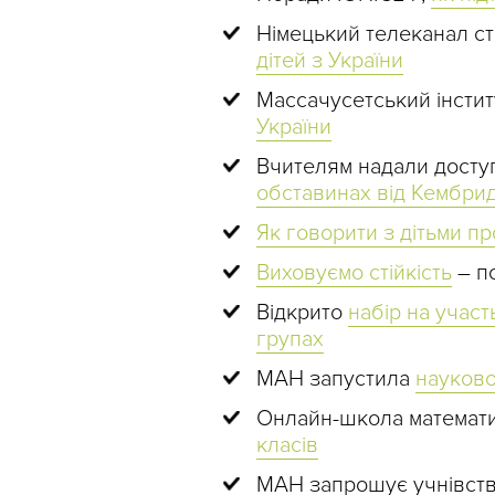
Німецький телеканал с
дітей з України
Массачусетський інстит
України
Вчителям надали досту
обставинах від Кембрид
Як говорити з дітьми пр
Виховуємо стійкість
– по
Відкрито
набір на участ
групах
МАН запустила
науково
Онлайн-школа математ
класів
МАН запрошує учнівст