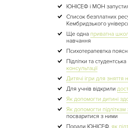
ЮНІСЕФ і МОН запуст
Список безплатних рес
Кембридзького універс
Ще одна
приватна школ
навчання
Психотерапевтка пояс
Підлітки та студентськ
консультації
Дитячі ігри для зняття
Для учнів відкрили
дост
Як допомогти дитині з
Як допомогти підліткам
посваритися з ними
Поради ЮНІСЕФ,
як під