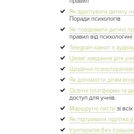
правил
Як адаптувати дитину н
Поради психологів
Як повідомити дитині п
правил від психологині
Telegram-канал з аудіок
Цікаві завдання для учн
Щоденні психотерапевти
Як допомогти дітям впо
Освітні платформи та д
доступ для учнів.
Маршрутні листи
зі всі
Як підтримати підлітка у
Ігротерапія без іграшо