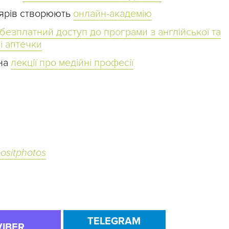
ярів створюють
онлайн-академію
безплатний доступ до програми з англійської та
і аптечки
 на
лекції про медійні професії
ositphotos
TELEGRAM
VIBER