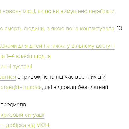
а новому місці, якщо ви вимушено переїхали
.
ро смерть людини, з якою вона контактувала
. 10
азками для дітей і книжки у вільному доступі
ів 1–4 класів щодня
чні зустрічі
ратися
з тривожністю під час воєнних дій
истанційні школи
, які відкрили безплатний
х предметів
 кризовій ситуації
к – добірка від МОН