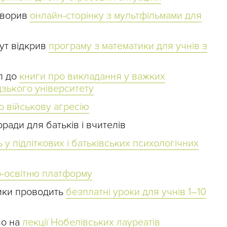
творив
онлайн-сторінку з мультфільмами для
ут відкрив
програму з математики для учнів з
п до
книги про викладання у важких
зького університету
о військову агресію
ради для батьків і вчителів
ь у підліткових і батьківських психологічних
-освітню платформу
ики проводить
безплатні уроки для учнів 1–10
во на
лекції Нобелівських лауреатів