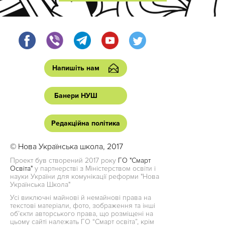
Напишіть нам
Банери НУШ
Редакційна політика
© Нова Українська школа, 2017
Проект був створений 2017 року
ГО "Смарт
Освіта"
у партнерстві з Міністерством освіти і
науки України для комунікації реформи "Нова
Українська Школа"
Усі виключні майнові й немайнові права на
текстові матеріали, фото, зображення та інші
об’єкти авторського права, що розміщені на
цьому сайті належать ГО “Смарт освіта”, крім