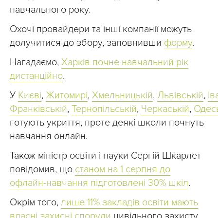
навчального року.
Охочі провайдери та інші компанії можуть
долучитися до збору, заповнивши
форму
.
Нагадаємо,
Харків почне навчальний рік
дистанційно
.
У
Києві
,
Житомирі
,
Хмельницькій
,
Львівській
,
Ів
Франківській
,
Тернопільській
,
Черкаській
,
Одес
готують укриття, проте деякі школи почнуть
навчання онлайн.
Також міністр освіти і науки Сергій Шкарлет
повідомив, що
станом на 1 серпня до
офлайн-навчання підготовлені 30% шкіл
.
Окрім того,
лише 11% закладів освіти мають
власні захисні споруди
цивільного захисту,