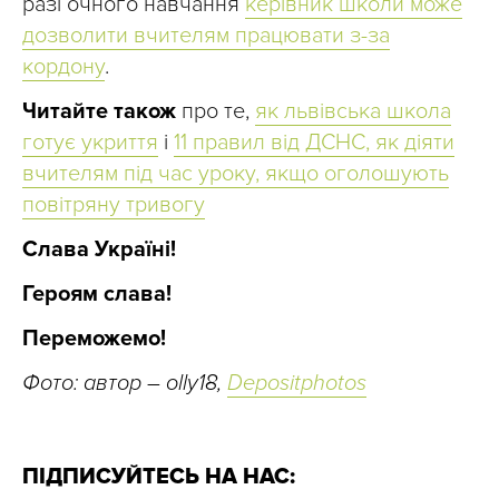
разі очного навчання
керівник школи може
дозволити вчителям працювати з-за
кордону
.
Читайте також
про те,
як львівська школа
готує укриття
і
11 правил від ДСНС, як діяти
вчителям під час уроку, якщо оголошують
повітряну тривогу
Слава Україні!
Героям слава!
Переможемо!
Фото: автор – olly18,
Depositphotos
ПІДПИСУЙТЕСЬ НА НАС: