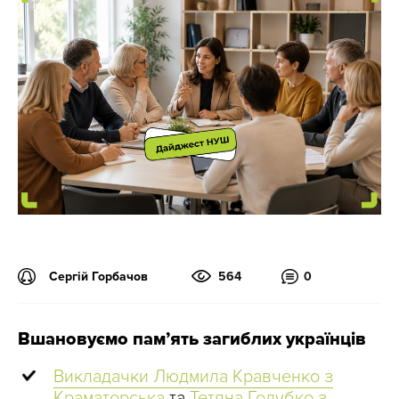
Сергій Горбачов
564
0
Вшановуємо пам’ять загиблих українців
Викладачки Людмила Кравченко з
Краматорська
та
Тетяна Голубко з