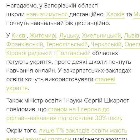
Нагадаємо, у Запорізькій області
школи
навчатимуться
дистанційно.
Харків
та
Ми
почнуть навчальний рік дистанційно.
У
Києві
,
Житомирі
,
Луцьку
,
Хмельницькій
,
Львів
Франківській
,
Тернопільській
,
Черкаській
,
Одес
Кіровоградській
і
Полтавській
областях
готують укриття, проте деякі школи почнуть
навчання онлайн. У закарпатських закладах
освіти хочуть використовувати
сталеві
укриття
.
Також міністр освіти і науки Сергій Шкарлет
повідомив, що
станом на 1 серпня до
офлайн-навчання підготовлені 30% шкіл
.
Окрім того,
лише 11% закладів освіти мають
власні захисні споруди
цивільного захисту,