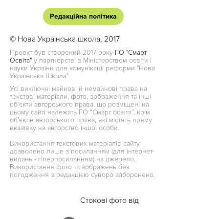
Редакційна політика
© Нова Українська школа, 2017
Проект був створений 2017 року
ГО "Смарт
Освіта"
у партнерстві з Міністерством освіти і
науки України для комунікації реформи "Нова
Українська Школа"
Усі виключні майнові й немайнові права на
текстові матеріали, фото, зображення та інші
об’єкти авторського права, що розміщені на
цьому сайті належать ГО “Смарт освіта”, крім
об’єктів авторського права, які містять пряму
вказівку на авторство іншої особи.
Використання текстових матеріалів сайту
дозволено лише з посиланням (для інтернет-
видань - гіперпосиланням) на джерело.
Використання фото та зображень без
погодження з редакцією суворо заборонено.
Стокові фото від