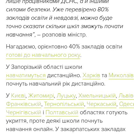
лише працівниками ДСНС, а й іншими
силами безпеки. Уже перевірено 80%
закладів освіти й невдовзі, можна буде
точно сказати скільки шкіл зможуть почати
навчання”
, – розповів міністр.
Нагадаємо, орієнтовно 40% закладів освіти
готові до навчального року
.
У Запорізькій області школи
навчатимуться
дистанційно.
Харків
та
Миколаїв
почнуть навчальний рік дистанційно.
У
Києві
,
Житомирі
,
Луцьку
,
Хмельницькій
,
Львів
Франківській
,
Тернопільській
,
Черкаській
,
Одес
Чернігівській
і
Полтавській
областях готують
укриття, проте деякі школи почнуть
навчання онлайн. У закарпатських закладах