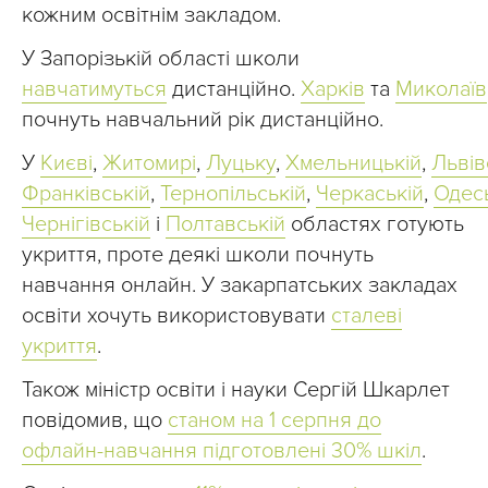
кожним освітнім закладом.
У Запорізькій області школи
навчатимуться
дистанційно.
Харків
та
Миколаїв
почнуть навчальний рік дистанційно.
У
Києві
,
Житомирі
,
Луцьку
,
Хмельницькій
,
Львів
Франківській
,
Тернопільській
,
Черкаській
,
Одес
Чернігівській
і
Полтавській
областях готують
укриття, проте деякі школи почнуть
навчання онлайн. У закарпатських закладах
освіти хочуть використовувати
сталеві
укриття
.
Також міністр освіти і науки Сергій Шкарлет
повідомив, що
станом на 1 серпня до
офлайн-навчання підготовлені 30% шкіл
.