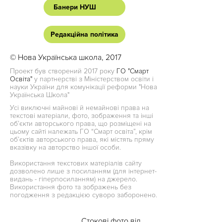
Банери НУШ
Редакційна політика
© Нова Українська школа, 2017
Проект був створений 2017 року
ГО "Смарт
Освіта"
у партнерстві з Міністерством освіти і
науки України для комунікації реформи "Нова
Українська Школа"
Усі виключні майнові й немайнові права на
текстові матеріали, фото, зображення та інші
об’єкти авторського права, що розміщені на
цьому сайті належать ГО “Смарт освіта”, крім
об’єктів авторського права, які містять пряму
вказівку на авторство іншої особи.
Використання текстових матеріалів сайту
дозволено лише з посиланням (для інтернет-
видань - гіперпосиланням) на джерело.
Використання фото та зображень без
погодження з редакцією суворо заборонено.
Стокові фото від