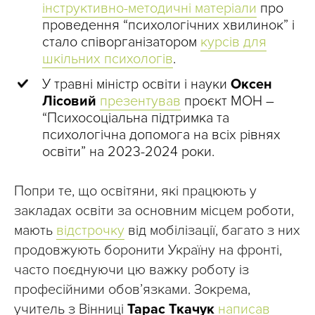
інструктивно-методичні матеріали
про
проведення “психологічних хвилинок” і
стало співорганізатором
курсів для
шкільних психологів
.
У травні міністр освіти і науки
Оксен
Лісовий
презентував
проєкт МОН –
“Психосоціальна підтримка та
психологічна допомога на всіх рівнях
освіти” на 2023-2024 роки.
Попри те, що освітяни, які працюють у
закладах освіти за основним місцем роботи,
мають
відстрочку
від мобілізації, багато з них
продовжують боронити Україну на фронті,
часто поєднуючи цю важку роботу із
професійними обов’язками. Зокрема,
учитель з Вінниці
Тарас Ткачук
написав