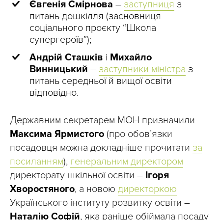
Євгенія Смірнова
–
заступниця
з
питань дошкілля (засновниця
соціального проєкту “Школа
супергероїв”);
Андрій Сташків
і
Михайло
Винницький
–
заступники міністра
з
питань середньої й вищої освіти
відповідно.
Державним секретарем МОН призначили
Максима Ярмистого
(про обов’язки
посадовця можна докладніше прочитати
за
посиланням
),
генеральним директором
директорату шкільної освіти –
Ігоря
Хворостяного
, а новою
директоркою
Українського інституту розвитку освіти –
Наталію Софій
, яка раніше обіймала посаду