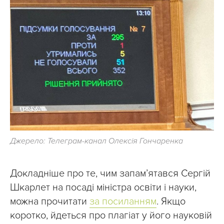
Джерело: Телеграм-канал Олексія Гончаренка
Докладніше про те, чим запамʼятався Сергій
Шкарлет на посаді міністра освіти і науки,
можна прочитати
за посиланням
. Якщо
коротко, йдеться про плагіат у його науковій