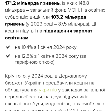
171,2 мільярда гривень
, із яких 148,8
мільярда – загальний фонд МОН. На освітню
субвенцію виділили
103,2 мільярда
гривень
(у 2023 році – 87,5 мільярда). Ці
кошти підуть і на
підвищення зарплат
освітянам
:
на 10,4% з 1 січня 2024 року;
на 12,6% з 1 квітня 2024 року (за
тарифною сіткою).
Крім того, у 2024 році в Державному
бюджеті України передбачили кошти на
облаштування
укриттів
у закладах загальної
середньої освіти, на друк підручників,
шкільні автобуси, модернізацію харчоблоків
у школах, підтримку дітей з ООП тощо. А на