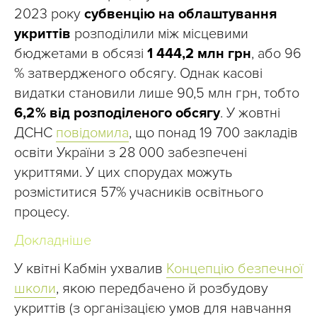
2023 року
субвенцію на облаштування
укриттів
розподілили між місцевими
бюджетами в обсязі
1 444,2 млн грн
, або 96
% затвердженого обсягу. Однак касові
видатки становили лише 90,5 млн грн, тобто
6,2 % від розподіленого обсягу
. У жовтні
ДСНС
повідомила
, що понад 19 700 закладів
освіти України з 28 000 забезпечені
укриттями. У цих спорудах можуть
розміститися 57% учасників освітнього
процесу.
Докладніше
У квітні Кабмін ухвалив
Концепцію безпечної
школи
, якою передбачено й розбудову
укриттів (з організацією умов для навчання