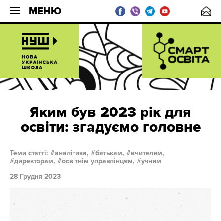
МЕНЮ
Яким був 2023 рік для
освіти: згадуємо головне
Теми статті:
аналітика,
батькам,
вчителям,
директорам,
освітнім управлінцям,
учням
28 Грудня 2023