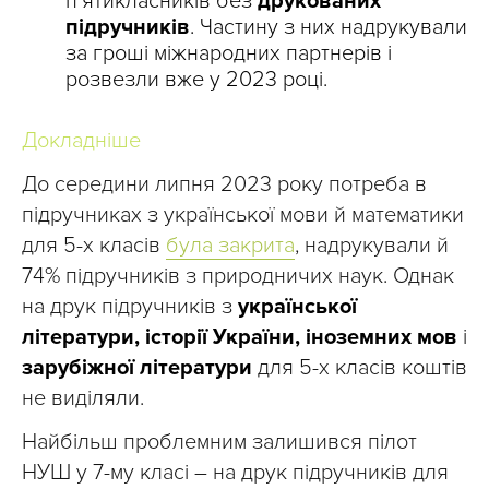
п’ятикласників без
друкованих
підручників
. Частину з них надрукували
за гроші міжнародних партнерів і
розвезли вже у 2023 році.
Докладніше
До середини липня 2023 року потреба в
підручниках з української мови й математики
для 5-х класів
була закрита
, надрукували й
74% підручників з природничих наук. Однак
на друк підручників з
української
літератури, історії України, іноземних мов
і
зарубіжної літератури
для 5-х класів коштів
не виділяли.
Найбільш проблемним залишився пілот
НУШ у 7-му класі – на друк підручників для