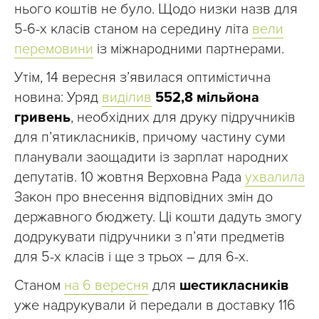
нього коштів не було. Щодо низки назв для
5-6-х класів станом на середину літа
вели
перемовини
із міжнародними партнерами.
Утім, 14 вересня з’явилася оптимістична
новина: Уряд
виділив
552,8 мільйона
гривень
, необхідних для друку підручників
для п’ятикласників, причому частину суми
планували заощадити із зарплат народних
депутатів. 10 жовтня Верховна Рада
ухвалила
Закон про внесення відповідних змін до
державного бюджету. Ці кошти дадуть змогу
додрукувати підручники з п’яти предметів
для 5-х класів і ще з трьох – для 6-х.
Станом
на 6 вересня
для
шестикласників
уже надрукували й передали в доставку 116