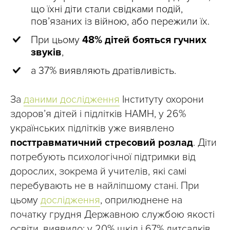
що їхні діти стали свідками подій,
пов’язаних із війною, або пережили їх.
При цьому
48% дітей бояться гучних
звуків
,
а 37% виявляють дратівливість.
За
даними дослідження
Інституту охорони
здоров’я дітей і підлітків НАМН, у 26%
українських підлітків уже виявлено
посттравматичний стресовий розлад
. Діти
потребують психологічної підтримки від
дорослих, зокрема й учителів, які самі
перебувають не в найліпшому стані. При
цьому
дослідження
, оприлюднене на
початку грудня Державною службою якості
освіти, виявило: у 20% шкіл і 67% дитсадків