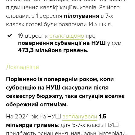
підвищення кваліфікації вчителів. За його
словами, з 1 вересня
пілотування
в 7-х
класах готові були розпочати 145 шкіл.
19 вересня
стало відомо
про
повернення субвенції на НУШ
у сумі
473,3 мільйона гривень.
Докладніше
Порівняно із попереднім роком, коли
субвенцію на НУШ скасували після
секвестру бюджету, така ситуація вселяє
обережний оптимізм.
На 2024 рік на НУШ
запланували
1,5
мільярда гривень
: для 5-7-х класів НУШ
придбають оснащення, навчальні матеріали,