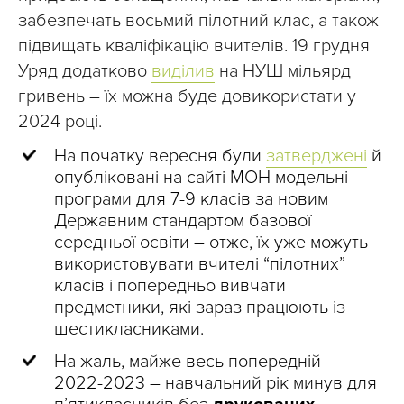
забезпечать восьмий пілотний клас, а також
підвищать кваліфікацію вчителів. 19 грудня
Уряд додатково
виділив
на НУШ мільярд
гривень – їх можна буде довикористати у
2024 році.
На початку вересня були
затверджені
й
опубліковані на сайті МОН модельні
програми для 7-9 класів за новим
Державним стандартом базової
середньої освіти – отже, їх уже можуть
використовувати вчителі “пілотних”
класів і попередньо вивчати
предметники, які зараз працюють із
шестикласниками.
На жаль, майже весь попередній –
2022-2023 – навчальний рік минув для