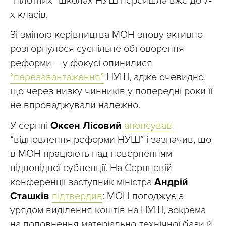
“пілотних” школах НУШ перейшла вже до 7-
х класів.
Зі зміною керівництва МОН знову активно
розгорнулося суспільне обговорення
реформи – у фокусі опинилися
“перезавантаження”
НУШ, адже очевидно,
що через низку чинників у попередні роки її
не впроваджували належно.
У серпні
Оксен Лісовий
анонсував
“відновлення реформи НУШ” і зазначив, що
в МОН працюють над поверненням
відповідної субвенції. На Серпневій
конференції заступник міністра
Андрій
Сташків
підтвердив
: МОН погоджує з
урядом виділення коштів на НУШ, зокрема
на поповнення матеріально-технічної бази й