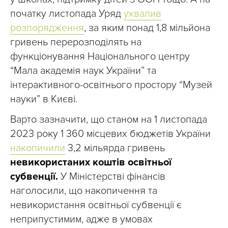
початку листопада Уряд
ухвалив
розпорядження
, за яким понад 1,8 мільйона
гривень перерозподілять на
функціонування Національного центру
“Мала академія наук України” та
інтерактивного-освітнього простору “Музей
науки” в Києві.
Варто зазначити, що станом на 1 листопада
2023 року 1 360 місцевих бюджетів України
накопичили
3,2 мільярда гривень
невикористаних коштів освітньої
субвенції.
У Міністерстві фінансів
наголосили, що накопичення та
невикористання освітньої субвенції є
неприпустимим, адже в умовах