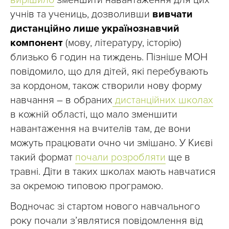
вирішило
зменшити навантаження для цих
учнів та учениць, дозволивши
вивчати
дистанційно лише українознавчий
компонент
(мову, літературу, історію)
близько 6 годин на тиждень. Пізніше МОН
повідомило, що для дітей, які перебувають
за кордоном, також створили нову форму
навчання – в обраних
дистанційних школах
в кожній області, що мало зменшити
навантаження на вчителів там, де вони
можуть працювати очно чи змішано. У Києві
такий формат
почали розробляти
ще в
травні. Діти в таких школах мають навчатися
за окремою типовою програмою.
Водночас зі стартом нового навчального
року почали з’являтися повідомлення від