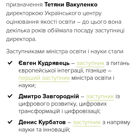
призначення
Тетяни Вакуленко
директоркою Українського центру
оцінювання якості освіти – до цього вона
декілька років обіймала посаду заступниці
директора.
Заступниками міністра освіти і науки стали
Євген Кудрявець
–
заступник
з питань
європейської інтеграції, пізніше –
перший заступник
міністра освіти і
науки;
Дмитро Завгородній
–
заступник
із
цифрового розвитку, цифрових
трансформацій і цифровізації;
Денис Курбатов
–
заступник
з напряму
науки та інновацій;